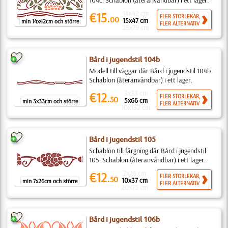
104c. Schablon (återanvändbar) i ett lager.
14x42 cm
€15.
FLER STORLEKAR,
00
15x47 cm
min 14x42cm och större
FLER ALTERNATIV
25x79 cm
Bård i jugendstil 104b
Modell till väggar där Bård i jugendstil 104b.
Schablon (återanvändbar) i ett lager.
3x33 cm
€12.
FLER STORLEKAR,
50
5x66 cm
min 3x33cm och större
FLER ALTERNATIV
10x132 cm
Bård i jugendstil 105
Schablon till färgning där Bård i jugendstil
105. Schablon (återanvändbar) i ett lager.
7x26 cm
€12.
FLER STORLEKAR,
50
10x37 cm
min 7x26cm och större
FLER ALTERNATIV
20x75 cm
Bård i jugendstil 106b