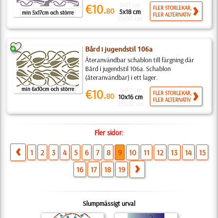
5x17 cm
€10.
FLER STORLEKAR,
80
5x18 cm
min 5x17cm och större
FLER ALTERNATIV
15x55 cm
Bård i jugendstil 106a
Återanvändbar schablon till färgning där
Bård i jugendstil 106a. Schablon
(återanvändbar) i ett lager.
min 6x10cm och större
6x10 cm
€10.
FLER STORLEKAR,
80
10x16 cm
FLER ALTERNATIV
20x32 cm
Fler sidor:
1
2
3
4
5
6
7
8
9
10
11
12
13
14
15
16
17
18
19
Slumpmässigt urval