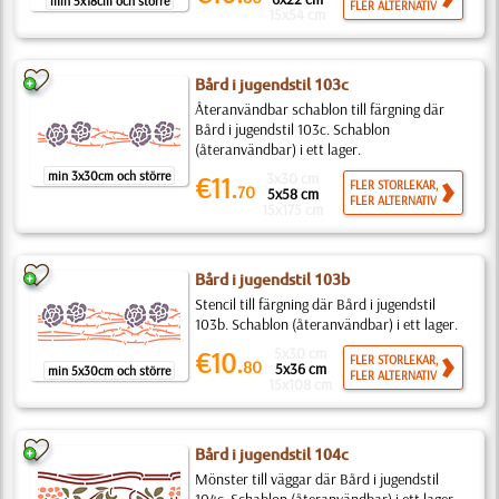
min 5x18cm och större
FLER ALTERNATIV
15x54 cm
Bård i jugendstil 103c
Återanvändbar schablon till färgning där
Bård i jugendstil 103c. Schablon
(återanvändbar) i ett lager.
min 3x30cm och större
3x30 cm
€11.
FLER STORLEKAR,
70
5x58 cm
FLER ALTERNATIV
15x175 cm
Bård i jugendstil 103b
Stencil till färgning där Bård i jugendstil
103b. Schablon (återanvändbar) i ett lager.
5x30 cm
€10.
FLER STORLEKAR,
80
5x36 cm
min 5x30cm och större
FLER ALTERNATIV
15x108 cm
Bård i jugendstil 104c
Mönster till väggar där Bård i jugendstil