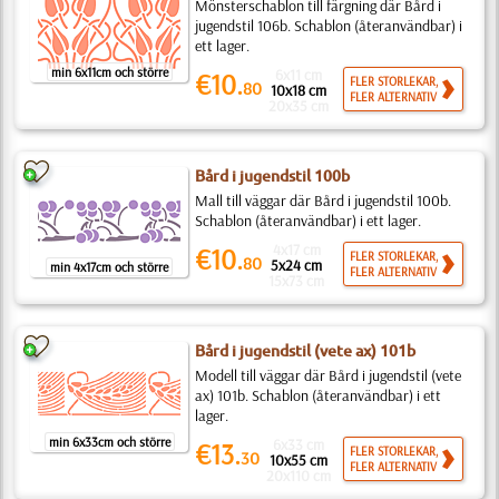
Mönsterschablon till färgning där Bård i
jugendstil 106b. Schablon (återanvändbar) i
ett lager.
min 6x11cm och större
6x11 cm
€10.
FLER STORLEKAR,
80
10x18 cm
FLER ALTERNATIV
20x35 cm
Bård i jugendstil 100b
Mall till väggar där Bård i jugendstil 100b.
Schablon (återanvändbar) i ett lager.
4x17 cm
€10.
FLER STORLEKAR,
80
5x24 cm
min 4x17cm och större
FLER ALTERNATIV
15x73 cm
Bård i jugendstil (vete ax) 101b
Modell till väggar där Bård i jugendstil (vete
ax) 101b. Schablon (återanvändbar) i ett
lager.
min 6x33cm och större
6x33 cm
€13.
FLER STORLEKAR,
30
10x55 cm
FLER ALTERNATIV
20x110 cm