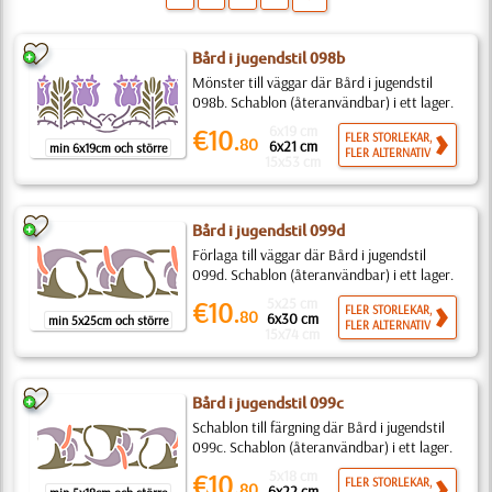
Bård i jugendstil 098b
Mönster till väggar där Bård i jugendstil
098b. Schablon (återanvändbar) i ett lager.
6x19 cm
€10.
FLER STORLEKAR,
80
6x21 cm
min 6x19cm och större
FLER ALTERNATIV
15x53 cm
Bård i jugendstil 099d
Förlaga till väggar där Bård i jugendstil
099d. Schablon (återanvändbar) i ett lager.
5x25 cm
€10.
FLER STORLEKAR,
80
6x30 cm
min 5x25cm och större
FLER ALTERNATIV
15x74 cm
Bård i jugendstil 099c
Schablon till färgning där Bård i jugendstil
099c. Schablon (återanvändbar) i ett lager.
5x18 cm
€10.
FLER STORLEKAR,
80
6x22 cm