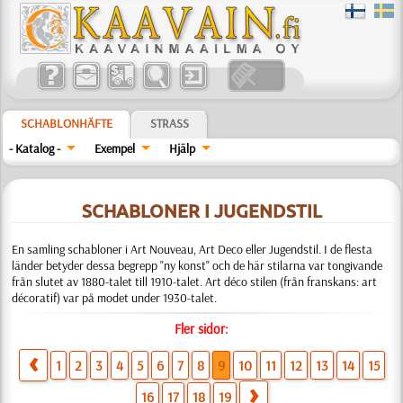
SCHABLONHÄFTE
STRASS
- Katalog -
Exempel
Hjälp
SCHABLONER I JUGENDSTIL
En samling schabloner i Art Nouveau, Art Deco eller Jugendstil. I de flesta
länder betyder dessa begrepp "ny konst" och de här stilarna var tongivande
från slutet av 1880-talet till 1910-talet. Art déco stilen (från franskans: art
décoratif) var på modet under 1930-talet.
Fler sidor:
1
2
3
4
5
6
7
8
9
10
11
12
13
14
15
16
17
18
19