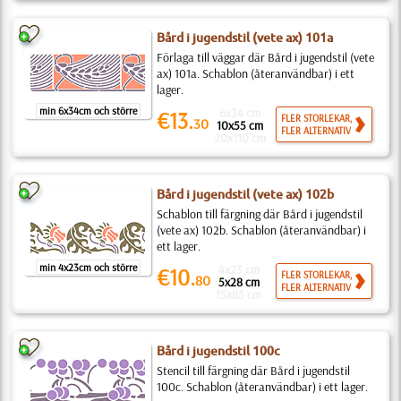
Bård i jugendstil (vete ax) 101a
Förlaga till väggar där Bård i jugendstil (vete
ax) 101a. Schablon (återanvändbar) i ett
lager.
min 6x34cm och större
6x34 cm
€13.
FLER STORLEKAR,
30
10x55 cm
FLER ALTERNATIV
20x110 cm
Bård i jugendstil (vete ax) 102b
Schablon till färgning där Bård i jugendstil
(vete ax) 102b. Schablon (återanvändbar) i
ett lager.
min 4x23cm och större
4x23 cm
€10.
FLER STORLEKAR,
80
5x28 cm
FLER ALTERNATIV
15x85 cm
Bård i jugendstil 100c
Stencil till färgning där Bård i jugendstil
100c. Schablon (återanvändbar) i ett lager.