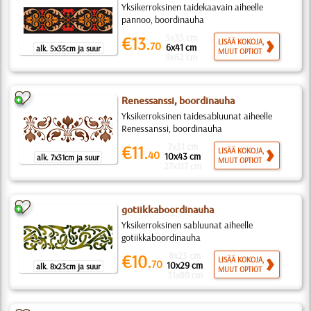
Yksikerroksinen taidekaavain aiheelle
pannoo, boordinauha
5x35 cm
€13.
LISÄÄ KOKOJA,
70
6x41 cm
alk. 5x35cm ja suur
MUUT OPTIOT
9x62 cm
Renessanssi, boordinauha
Yksikerroksinen taidesabluunat aiheelle
Renessanssi, boordinauha
7x31 cm
€11.
LISÄÄ KOKOJA,
40
10x43 cm
alk. 7x31cm ja suur
MUUT OPTIOT
27x117 cm
gotiikkaboordinauha
Yksikerroksinen sabluunat aiheelle
gotiikkaboordinauha
8x23 cm
€10.
LISÄÄ KOKOJA,
70
10x29 cm
alk. 8x23cm ja suur
MUUT OPTIOT
31x89 cm