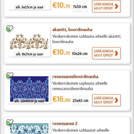
6x23 cm
€10.
LISÄÄ KOKOJA,
70
7x30 cm
alk. 6x23cm ja suur
MUUT OPTIOT
20x86 cm
akantti, boordinauha
Yksikerroksinen sabluuna aiheelle akantti,
boordinauha
8x21 cm
€10.
LISÄÄ KOKOJA,
70
10x26 cm
alk. 8x21cm ja suur
MUUT OPTIOT
28x73 cm
renessanssiboordinauha
Yksikerroksinen sapluuna aiheelle
renessanssiboordinauha
22x40 cm
€16.
LISÄÄ KOKOJA,
00
25x45 cm
alk. 22x40cm ja suur
MUUT OPTIOT
48x86 cm
renessanssi 2
Yksikerroksinen sabluunat aiheelle