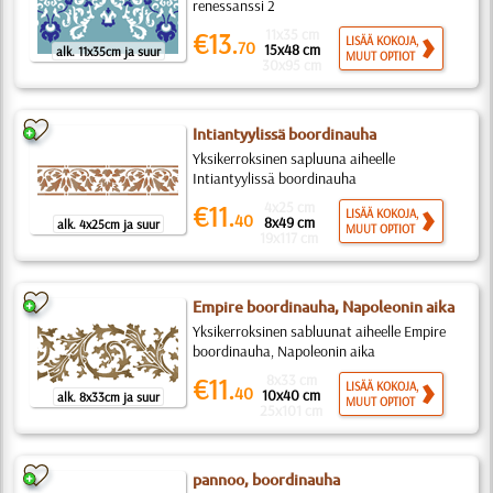
renessanssi 2
11x35 cm
€13.
LISÄÄ KOKOJA,
70
15x48 cm
alk. 11x35cm ja suur
MUUT OPTIOT
30x95 cm
Intiantyylissä boordinauha
Yksikerroksinen sapluuna aiheelle
Intiantyylissä boordinauha
4x25 cm
€11.
LISÄÄ KOKOJA,
40
8x49 cm
alk. 4x25cm ja suur
MUUT OPTIOT
19x117 cm
Empire boordinauha, Napoleonin aika
Yksikerroksinen sabluunat aiheelle Empire
boordinauha, Napoleonin aika
8x33 cm
€11.
LISÄÄ KOKOJA,
40
10x40 cm
alk. 8x33cm ja suur
MUUT OPTIOT
25x101 cm
pannoo, boordinauha