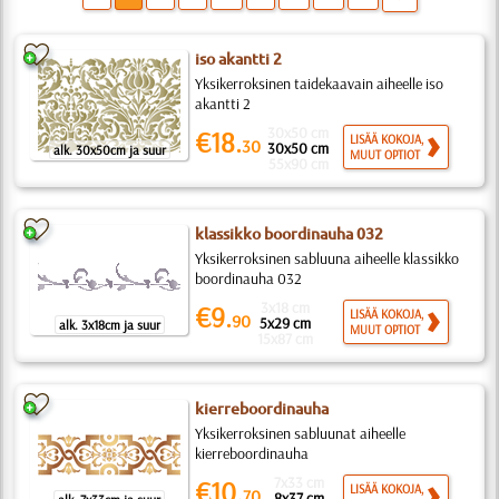
iso akantti 2
Yksikerroksinen taidekaavain aiheelle iso
akantti 2
30x50 cm
€18.
LISÄÄ KOKOJA,
30
30x50 cm
alk. 30x50cm ja suur
MUUT OPTIOT
55x90 cm
klassikko boordinauha 032
Yksikerroksinen sabluuna aiheelle klassikko
boordinauha 032
3x18 cm
€9.
LISÄÄ KOKOJA,
90
5x29 cm
alk. 3x18cm ja suur
MUUT OPTIOT
15x87 cm
kierreboordinauha
Yksikerroksinen sabluunat aiheelle
kierreboordinauha
7x33 cm
€10.
LISÄÄ KOKOJA,
70
8x37 cm