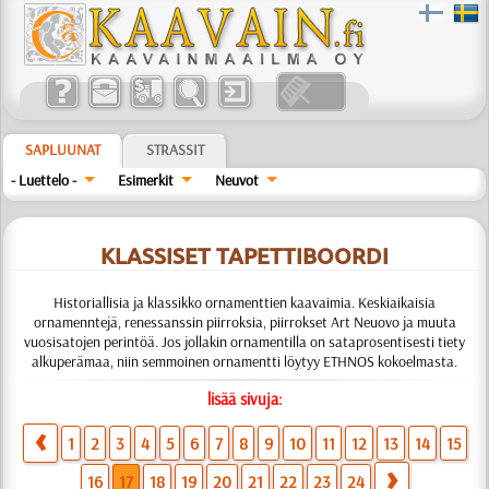
SAPLUUNAT
STRASSIT
- Luettelo -
Esimerkit
Neuvot
KLASSISET TAPETTIBOORDI
Historiallisia ja klassikko ornamenttien kaavaimia. Keskiaikaisia
ornamenntejä, renessanssin piirroksia, piirrokset Art Neuovo ja muuta
vuosisatojen perintöä. Jos jollakin ornamentilla on sataprosentisesti tiety
alkuperämaa, niin semmoinen ornamentti löytyy ETHNOS kokoelmasta.
lisää sivuja:
1
2
3
4
5
6
7
8
9
10
11
12
13
14
15
16
17
18
19
20
21
22
23
24