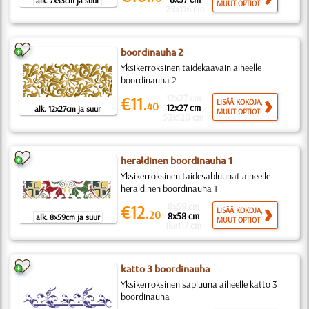
alk. 7x33cm ja suur
MUUT OPTIOT
25x116 cm
boordinauha 2
Yksikerroksinen taidekaavain aiheelle
boordinauha 2
12x27 cm
€11.
LISÄÄ KOKOJA,
40
12x27 cm
alk. 12x27cm ja suur
MUUT OPTIOT
53x120 cm
heraldinen boordinauha 1
Yksikerroksinen taidesabluunat aiheelle
heraldinen boordinauha 1
8x59 cm
€12.
LISÄÄ KOKOJA,
20
8x58 cm
alk. 8x59cm ja suur
MUUT OPTIOT
16x117 cm
katto 3 boordinauha
Yksikerroksinen sapluuna aiheelle katto 3
boordinauha