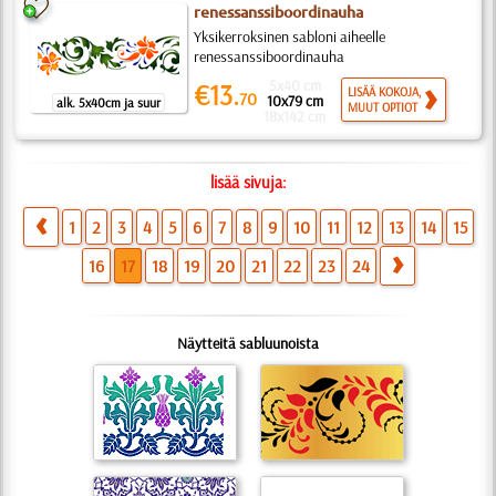
renessanssiboordinauha
Yksikerroksinen sabloni aiheelle
renessanssiboordinauha
5x40 cm
€13.
LISÄÄ KOKOJA,
70
10x79 cm
alk. 5x40cm ja suur
MUUT OPTIOT
18x142 cm
lisää sivuja:
1
2
3
4
5
6
7
8
9
10
11
12
13
14
15
16
17
18
19
20
21
22
23
24
Näytteitä sabluunoista