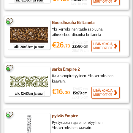
alk. 8x68cm ja suur
MUUT OPTIOT
14x118 cm
Boordinauha Britannia
Yksikerroksinen taide sabluuna
aiheelleboordinauha britannia
20x82 cm
€26.
LISÄÄ KOKOJA,
70
22x90 cm
alk. 20x82cm ja suur
MUUT OPTIOT
28x114 cm
sarka Empire 2
Rajan empiretyylinen. Yksikerroksinen
kaavain.
12x63 cm
€16.
LISÄÄ KOKOJA,
00
15x79 cm
alk. 12x63cm ja suur
MUUT OPTIOT
22x116 cm
pylväs Empire
Pystysuora raja empiretyylinen.
Yksikerroksinen kaavain.