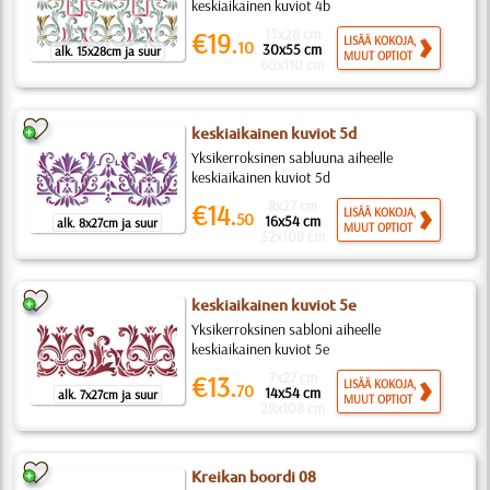
keskiaikainen kuviot 4b
15x28 cm
€19.
LISÄÄ KOKOJA,
10
30x55 cm
alk. 15x28cm ja suur
MUUT OPTIOT
60x110 cm
keskiaikainen kuviot 5d
Yksikerroksinen sabluuna aiheelle
keskiaikainen kuviot 5d
8x27 cm
€14.
LISÄÄ KOKOJA,
50
16x54 cm
alk. 8x27cm ja suur
MUUT OPTIOT
32x108 cm
keskiaikainen kuviot 5e
Yksikerroksinen sabloni aiheelle
keskiaikainen kuviot 5e
7x27 cm
€13.
LISÄÄ KOKOJA,
70
14x54 cm
alk. 7x27cm ja suur
MUUT OPTIOT
28x108 cm
Kreikan boordi 08