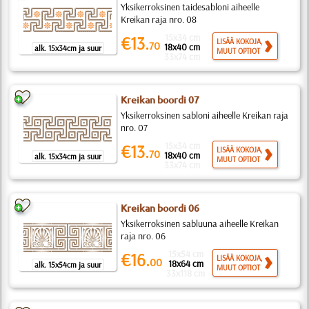
Yksikerroksinen taidesabloni aiheelle
Kreikan raja nro. 08
15x34 cm
€13.
LISÄÄ KOKOJA,
70
18x40 cm
alk. 15x34cm ja suur
MUUT OPTIOT
33x74 cm
Kreikan boordi 07
Yksikerroksinen sabloni aiheelle Kreikan raja
nro. 07
15x34 cm
€13.
LISÄÄ KOKOJA,
70
18x40 cm
alk. 15x34cm ja suur
MUUT OPTIOT
33x74 cm
Kreikan boordi 06
Yksikerroksinen sabluuna aiheelle Kreikan
raja nro. 06
15x54 cm
€16.
LISÄÄ KOKOJA,
00
18x64 cm
alk. 15x54cm ja suur
MUUT OPTIOT
33x118 cm