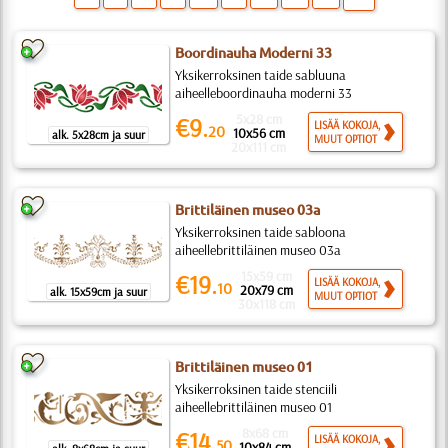
Boordinauha Moderni 33
Yksikerroksinen taide sabluuna
aiheelleboordinauha moderni 33
5x28 cm
€9.
LISÄÄ KOKOJA,
20
10x56 cm
alk. 5x28cm ja suur
MUUT OPTIOT
20x111 cm
Brittiläinen museo 03a
Yksikerroksinen taide sabloona
aiheellebrittiläinen museo 03a
15x59 cm
€19.
LISÄÄ KOKOJA,
10
20x79 cm
alk. 15x59cm ja suur
MUUT OPTIOT
30x118 cm
Brittiläinen museo 01
Yksikerroksinen taide stenciili
aiheellebrittiläinen museo 01
8x68 cm
€14.
LISÄÄ KOKOJA,
50
10x84 cm