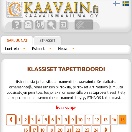
SAPLUUNAT
STRASSIT
- Luettelo -
Esimerkit
Neuvot
KLASSISET TAPETTIBOORDI
Historiallisia ja klassikko ornamenttien kaavaimia. Keskiaikaisia
ornamenntejä, renessanssin piirroksia, piirrokset Art Neuovo ja muuta
vuosisatojen perintöä. Jos jollakin ornamentilla on sataprosentisesti tiety
alkuperämaa, niin semmoinen ornamentti löytyy ETHNOS kokoelmasta.
lisää sivuja:
1
2
3
4
5
6
7
8
9
10
11
12
13
14
15
16
17
18
19
20
21
22
23
24