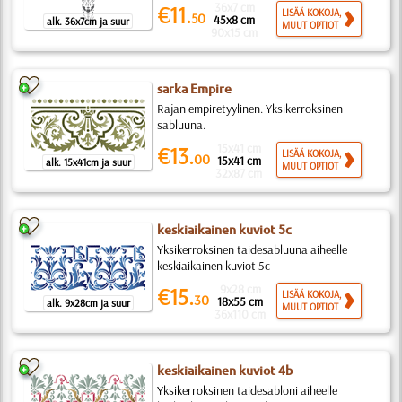
36x7 cm
€11.
LISÄÄ KOKOJA,
50
45x8 cm
alk. 36x7cm ja suur
MUUT OPTIOT
90x15 cm
sarka Empire
Rajan empiretyylinen. Yksikerroksinen
sabluuna.
15x41 cm
€13.
LISÄÄ KOKOJA,
00
15x41 cm
alk. 15x41cm ja suur
MUUT OPTIOT
32x87 cm
keskiaikainen kuviot 5c
Yksikerroksinen taidesabluuna aiheelle
keskiaikainen kuviot 5c
9x28 cm
€15.
LISÄÄ KOKOJA,
30
18x55 cm
alk. 9x28cm ja suur
MUUT OPTIOT
36x110 cm
keskiaikainen kuviot 4b
Yksikerroksinen taidesabloni aiheelle