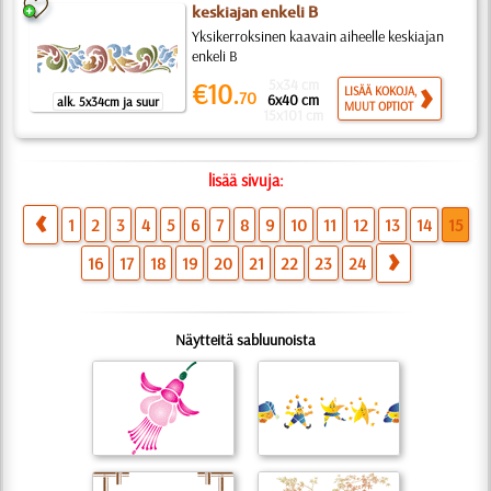
keskiajan enkeli B
Yksikerroksinen kaavain aiheelle keskiajan
enkeli B
5x34 cm
€10.
LISÄÄ KOKOJA,
70
6x40 cm
alk. 5x34cm ja suur
MUUT OPTIOT
15x101 cm
lisää sivuja:
1
2
3
4
5
6
7
8
9
10
11
12
13
14
15
16
17
18
19
20
21
22
23
24
Näytteitä sabluunoista