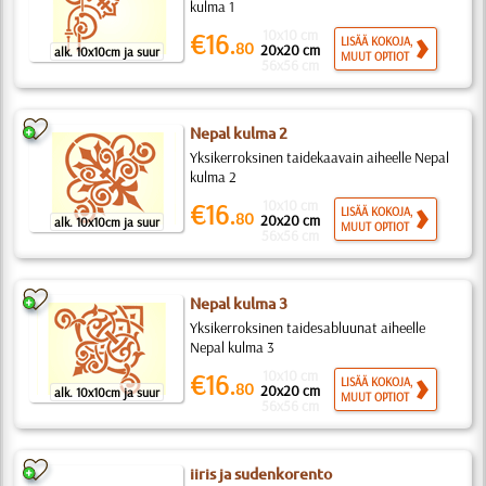
kulma 1
10x10 cm
€16.
LISÄÄ KOKOJA,
80
20x20 cm
alk. 10x10cm ja suur
MUUT OPTIOT
56x56 cm
Nepal kulma 2
Yksikerroksinen taidekaavain aiheelle Nepal
kulma 2
10x10 cm
€16.
LISÄÄ KOKOJA,
80
20x20 cm
alk. 10x10cm ja suur
MUUT OPTIOT
56x56 cm
Nepal kulma 3
Yksikerroksinen taidesabluunat aiheelle
Nepal kulma 3
10x10 cm
€16.
LISÄÄ KOKOJA,
80
20x20 cm
alk. 10x10cm ja suur
MUUT OPTIOT
56x56 cm
iiris ja sudenkorento