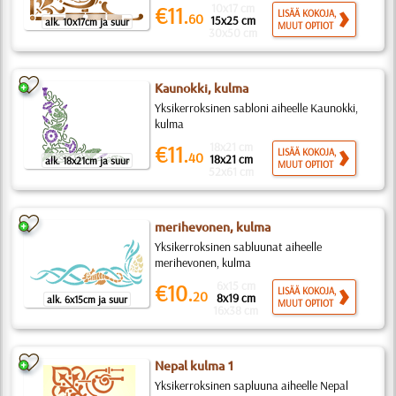
10x17 cm
€11.
LISÄÄ KOKOJA,
60
15x25 cm
alk. 10x17cm ja suur
MUUT OPTIOT
30x50 cm
Kaunokki, kulma
Yksikerroksinen sabloni aiheelle Kaunokki,
kulma
18x21 cm
€11.
LISÄÄ KOKOJA,
40
18x21 cm
alk. 18x21cm ja suur
MUUT OPTIOT
52x61 cm
merihevonen, kulma
Yksikerroksinen sabluunat aiheelle
merihevonen, kulma
6x15 cm
€10.
LISÄÄ KOKOJA,
20
8x19 cm
alk. 6x15cm ja suur
MUUT OPTIOT
16x38 cm
Nepal kulma 1
Yksikerroksinen sapluuna aiheelle Nepal