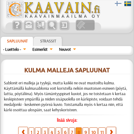
SAPLUUNAT
STRASSIT
- Luettelo -
Esimerkit
Neuvot
KULMA MALLEJA SAPLUUNAT
Sablonit eri malleja ja tyylejä, mutta kaikki ne ovat muotoiltu kulma.
Käyttämällä kulmasablonia voit koristella neliön muotoisen esineen (pöytä,
lattia, pöytäliina). Myös tämäntyyppiset kuviot, jos ne toistetaan 4 kertaa
keskipisteen ympärillä ja niiden sisäpuolella on kärkipiste, voidaan tehdä
medaljonki - keskeinen pyöreä kuvio. Toistamalla myös 4 kertaa niin, että
kärki osoittaa ulospäin, saat kehyskoristeen.
lisää sivuja:
1
2
3
4
5
6
7
8
9
10
11