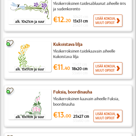
Yksikerroksinen taidesabluunat aiheelle iiris
ja sudenkorento
10x21 cm
€12.
LISÄÄ KOKOJA,
20
15x31 cm
alk. 10x21cm ja suur
MUUT OPTIOT
25x51 cm
Kukoistava lilja
Yksikerroksinen taidekaavain aiheelle
Kukoistava lilja
15x17 cm
€11.
LISÄÄ KOKOJA,
40
18x20 cm
alk. 15x17cm ja suur
MUUT OPTIOT
55x61 cm
Fuksia, boordinauha
Yksikerroksinen kaavain aiheelle Fuksia,
boordinauha
10x11 cm
€13.
LISÄÄ KOKOJA,
00
25x27 cm
alk. 10x11cm ja suur
MUUT OPTIOT
55x60 cm