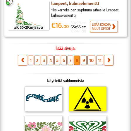
lumpeet, kulmaelementti
Yksikerroksinen sapluuna aiheelle lumpeet,
kulmaelementti
30x29 cm
€16.
LISÄÄ KOKOJA,
00
35x33 cm
alk. 30x29cm ja suur
MUUT OPTIOT
65x61 cm
lisää sivuja:
1
2
3
4
5
6
7
8
9
10
11
Näytteitä sabluunoista