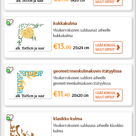
6x20 cm
alk. 5x17cm ja suur
MUUT OPTIOT
18x61 cm
kukkakulma
Yksikerroksinen sabluunat aiheelle
kukkakulma
15x15 cm
€13.
LISÄÄ KOKOJA,
00
25x24 cm
alk. 15x15cm ja suur
MUUT OPTIOT
45x44 cm
geometrinenkulmakuvio itätyylissa
Yksikerroksinen sabloni aiheelle
geometrinenkulmakuvio itätyylissa
15x15 cm
€11.
LISÄÄ KOKOJA,
40
20x20 cm
alk. 15x15cm ja suur
MUUT OPTIOT
45x45 cm
klasikko kulma
Yksikerroksinen sabluuna aiheelle klasikko
kulma