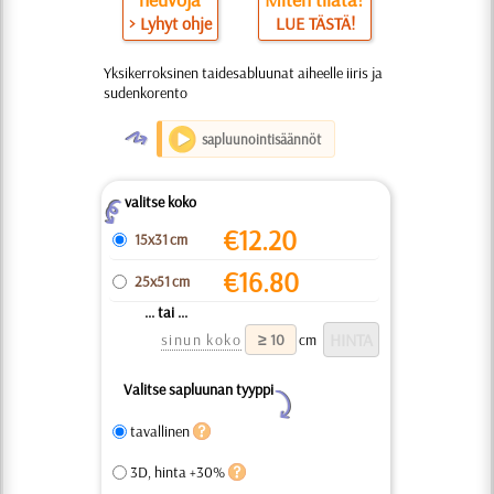
> Lyhyt ohje
LUE TÄSTÄ!
Yksikerroksinen taidesabluunat aiheelle iiris ja
sudenkorento
O
sapluunointisäännöt
valitse koko
Z
€
12.20
15x31 cm
€
16.80
25x51 cm
... tai ...
sinun koko
cm
Valitse sapluunan tyyppi
Y
tavallinen
3D, hinta +30%