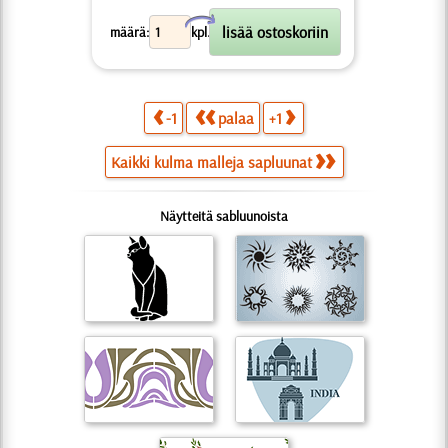
X
määrä:
kpl.
-1
palaa
+1
Kaikki kulma malleja sapluunat
Näytteitä sabluunoista