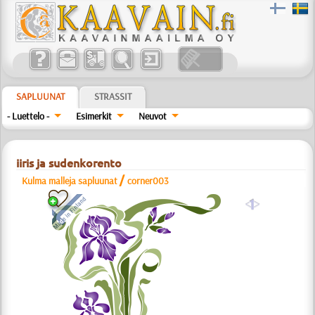
SAPLUUNAT
STRASSIT
- Luettelo -
Esimerkit
Neuvot
iiris ja sudenkorento
/
Kulma malleja sapluunat
corner003
a