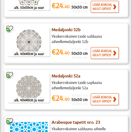
50x50 cm
€24.
LISÄÄ KOKOJA,
40
50x50 cm
alk. 50x50cm ja suur
MUUT OPTIOT
90x90 cm
Medaljonki 52b
Yksikerroksinen taide sabluuna
aiheellemedaljonki 52b
40x40 cm
€24.
LISÄÄ KOKOJA,
40
50x50 cm
alk. 40x40cm ja suur
MUUT OPTIOT
90x90 cm
Medaljonki 52a
Yksikerroksinen taide sapluuna
aiheellemedaljonki 52a
40x40 cm
€24.
LISÄÄ KOKOJA,
40
50x50 cm
alk. 40x40cm ja suur
MUUT OPTIOT
90x90 cm
Arabesque tapetit nro. 23
Yksikerroksinen sabluuna aiheelle