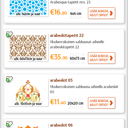
Arabesque tapetit nro. 23
1x2 cm
€16.
LISÄÄ KOKOJA,
80
4x4 cm
alk. 1x2cm ja suur
MUUT OPTIOT
10x11 cm
arabeskitapetit 22
Yksikerroksinen sabluunat aiheelle
arabeskitapetit 22
60x73 cm
€35.
LISÄÄ KOKOJA,
90
60x73 cm
alk. 60x73cm ja suur
MUUT OPTIOT
98x119 cm
arabeskit 05
Yksikerroksinen sabluuna aiheelle arabeskit
05
15x15 cm
€11.
LISÄÄ KOKOJA,
40
20x20 cm
alk. 15x15cm ja suur
MUUT OPTIOT
52x52 cm
arabeskit 06