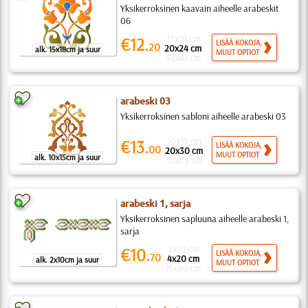
Yksikerroksinen kaavain aiheelle arabeskit
06
15x18 cm
€12.
LISÄÄ KOKOJA,
20
20x24 cm
alk. 15x18cm ja suur
MUUT OPTIOT
52x61 cm
arabeski 03
Yksikerroksinen sabloni aiheelle arabeski 03
10x15 cm
€13.
LISÄÄ KOKOJA,
00
20x30 cm
MUUT OPTIOT
alk. 10x15cm ja suur
52x78 cm
arabeski 1, sarja
Yksikerroksinen sapluuna aiheelle arabeski 1,
sarja
2x10 cm
€10.
LISÄÄ KOKOJA,
70
4x20 cm
alk. 2x10cm ja suur
MUUT OPTIOT
16x80 cm