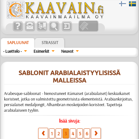
SAPLUUNAT
STRASSIT
- Luettelo -
Esimerkit
Neuvot
SABLONIT ARABIALAISTYYLISISSÄ
MALLEISSA
Arabesque-sabloonat - hienostuneet itämaiset (arabialaiset) keskiaikaiset
koristeet, jotka on valmistettu geometrisista elementeistä. Arabiankirjoitus,
persialaiset medaljongit, Alhambran moskeijoiden koristeet. Tapetteja
arabialaiseen tyyliin.
lisää sivuja:
1
2
3
4
5
6