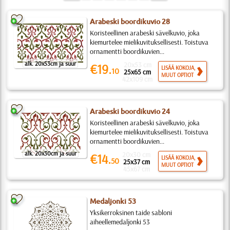
Arabeski boordikuvio 28
Koristeellinen arabeski sävelkuvio, joka
kiemurtelee mielikuvituksellisesti. Toistuva
ornamentti boordikuvien...
alk. 20x53cm ja suur
20x53 cm
€19.
LISÄÄ KOKOJA,
10
25x65 cm
MUUT OPTIOT
42x109 cm
Arabeski boordikuvio 24
Koristeellinen arabeski sävelkuvio, joka
kiemurtelee mielikuvituksellisesti. Toistuva
ornamentti boordikuvien...
alk. 20x30cm ja suur
20x30 cm
€14.
LISÄÄ KOKOJA,
50
25x37 cm
MUUT OPTIOT
45x67 cm
Medaljonki 53
Yksikerroksinen taide sabloni
aiheellemedaljonki 53