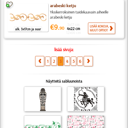
arabeski ketju
Yksikerroksinen taidekaavain aiheelle
arabeski ketju
3x17 cm
€9.
LISÄÄ KOKOJA,
90
4x22 cm
alk. 3x17cm ja suur
MUUT OPTIOT
12x66 cm
lisää sivuja:
1
2
3
4
5
6
Näytteitä sabluunoista