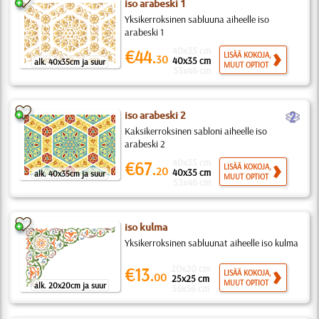
iso arabeski 1
Yksikerroksinen sabluuna aiheelle iso
arabeski 1
40x35 cm
€44.
LISÄÄ KOKOJA,
30
40x35 cm
alk. 40x35cm ja suur
MUUT OPTIOT
53x46 cm
b
iso arabeski 2
Kaksikerroksinen sabloni aiheelle iso
arabeski 2
40x35 cm
€67.
LISÄÄ KOKOJA,
20
40x35 cm
alk. 40x35cm ja suur
MUUT OPTIOT
53x46 cm
iso kulma
Yksikerroksinen sabluunat aiheelle iso kulma
20x20 cm
€13.
LISÄÄ KOKOJA,
00
25x25 cm
MUUT OPTIOT
alk. 20x20cm ja suur
56x56 cm