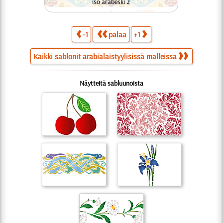
iso arabeski 2
-1
palaa
+1
Kaikki sablonit arabialaistyylisissä malleissa
Näytteitä sabluunoista