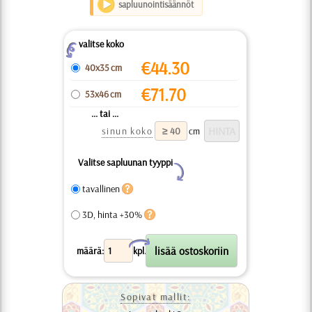
sapluunointisäännöt
valitse koko
Z
€
44.30
40x35 cm
€
71.70
53x46 cm
... tai ...
sinun koko
cm
Valitse sapluunan tyyppi
Y
tavallinen
3D, hinta +30%
X
määrä:
kpl.
Sopivat mallit: