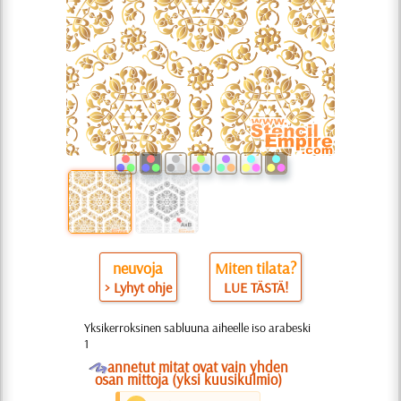
neuvoja
Miten tilata?
> Lyhyt ohje
LUE TÄSTÄ!
Yksikerroksinen sabluuna aiheelle iso arabeski
1
O
annetut mitat ovat vain yhden
osan mittoja (yksi kuusikulmio)