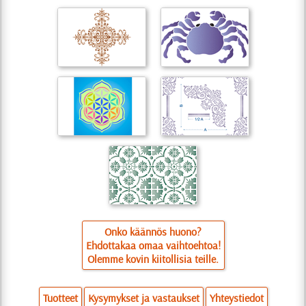
Onko käännös huono?
Ehdottakaa omaa vaihtoehtoa!
Olemme kovin kiitollisia teille.
Tuotteet
Kysymykset ja vastaukset
Yhteystiedot