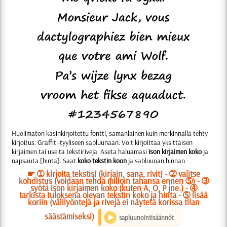
Huolimaton käsinkirjoitettu fontti, samanlainen kuin merkinnällä tehty
kirjoitus. Graffiti-tyyliseen sabluunaan. Voit kirjoittaa yksittäisen
kirjaimen tai useita tekstirivejä. Aseta haluamasi
ison kirjaimen koko
ja
napsauta [hinta]. Saat
koko tekstin koon
ja sabluunan hinnan.
☛ ➀ kirjoita tekstisi (kirjain, sana, rivit) - ➁ valitse
kohdistus (voidaan tehdä milloin tahansa ennen ➄) - ➂
syötä ison kirjaimen koko (kuten A, O, P jne.) - ➃
tarkista tuloksena olevan tekstin koko ja hinta - ➄ lisää
koriin (välilyöntejä ja rivejä ei näytetä korissa tilan
säästämiseksi)
sapluunointisäännöt