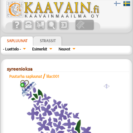
SAPLUUNAT
STRASSIT
- Luettelo -
Esimerkit
Neuvot
syreenioksa
/
Puutarha sapluunat
lilac001
a