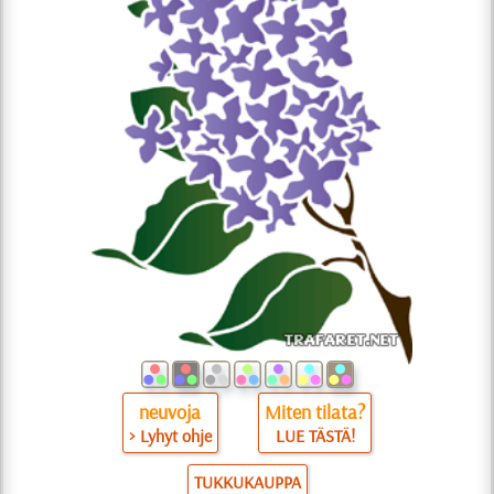
neuvoja
Miten tilata?
> Lyhyt ohje
LUE TÄSTÄ!
TUKKUKAUPPA