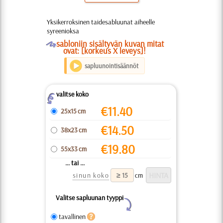
Yksikerroksinen taidesabluunat aiheelle
syreenioksa
O
sabloniin sisältyvän kuvan mitat
ovat: [korkeus X leveys]!
sapluunointisäännöt
valitse koko
Z
€
11.40
25x15 cm
€
14.50
38x23 cm
€
19.80
55x33 cm
... tai ...
sinun koko
cm
Valitse sapluunan tyyppi
Y
tavallinen