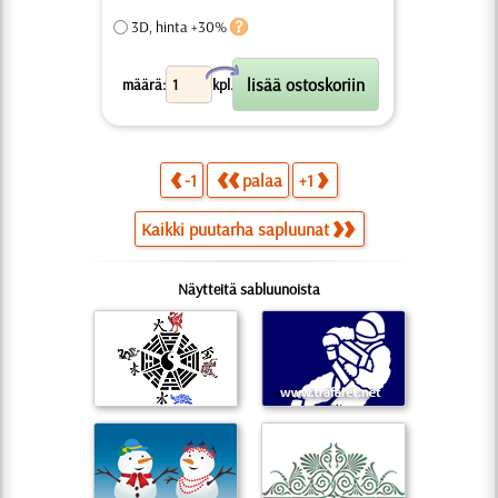
3D, hinta +30%
X
määrä:
kpl.
-1
palaa
+1
Kaikki puutarha sapluunat
Näytteitä sabluunoista