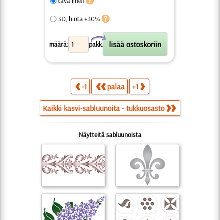
tavallinen
3D, hinta +30%
X
määrä:
pakk.
-1
palaa
+1
Kaikki kasvi-sabluunoita - tukkuosasto
Näytteitä sabluunoista