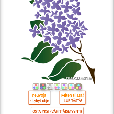
neuvoja
Miten tilata?
> Lyhyt ohje
LUE TÄSTÄ!
OSTA YKSI (VÄHITTÄISMYYNTI)