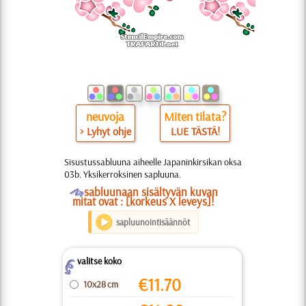
neuvoja
Miten tilata?
> Lyhyt ohje
LUE TÄSTÄ!
Sisustussabluuna aiheelle Japaninkirsikan oksa
03b. Yksikerroksinen sapluuna.
O
sabluunaan sisältyvän kuvan
mitat ovat : [korkeus X leveys]!
sapluunointisäännöt
valitse koko
Z
€
11.70
10x28 cm