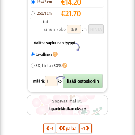
€
14.20
15x43 cm
€
21.70
25x71 cm
... tai ...
sinun koko
cm
Valitse sapluunan tyyppi
Y
tavallinen
3D, hinta +30%
X
määrä:
kpl.
Sopivat mallit:
Japaninkirsikan oksa A
-1
palaa
+1