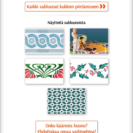
Kaikki sabluunat kukkien piirtämiseen
Näytteitä sabluunoista
Onko käännös huono?
Ehdottakaa omaa vaihtoehtoa!