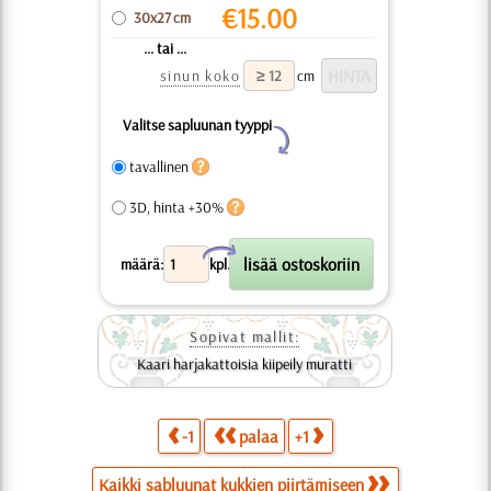
€
15.00
30x27 cm
... tai ...
sinun koko
cm
Valitse sapluunan tyyppi
Y
tavallinen
3D, hinta +30%
X
määrä:
kpl.
Sopivat mallit:
Kaari harjakattoisia kiipeily muratti
-1
palaa
+1
Kaikki sabluunat kukkien piirtämiseen