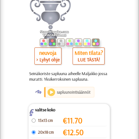
neuvoja
Miten tilata?
> Lyhyt ohje
LUE TÄSTÄ!
Seinäkoriste sapluuna aiheelle Maljakko jossa
muratti. Yksikerroksinen sapluuna.
O
sapluunointisäännöt
valitse koko
Z
€
11.70
15x13 cm
€
12.50
20x18 cm