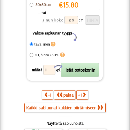
€
15.80
30x30 cm
... tai ...
sinun koko
cm
Valitse sapluunan tyyppi
Y
tavallinen
3D, hinta +30%
X
määrä:
kpl.
-1
palaa
+1
Kaikki sabluunat kukkien piirtämiseen
Näytteitä sabluunoista