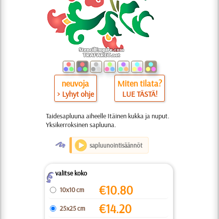
neuvoja
Miten tilata?
> Lyhyt ohje
LUE TÄSTÄ!
Taidesapluuna aiheelle Itäinen kukka ja nuput.
Yksikerroksinen sapluuna.
O
sapluunointisäännöt
valitse koko
Z
€
10.80
10x10 cm
€
14.20
25x25 cm