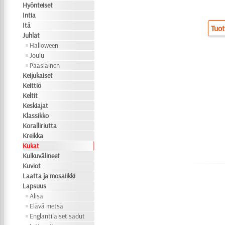
Hyönteiset
Intia
Itä
Tuot
Juhlat
Halloween
Joulu
Pääsiäinen
Keijukaiset
Keittiö
Keltit
Keskiajat
Klassikko
Koralliriutta
Kreikka
Kukat
Kulkuvälineet
Kuviot
Laatta ja mosaiikki
Lapsuus
Alisa
Elävä metsä
Englantilaiset sadut