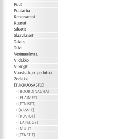
Puut
Puutarha
Renessanssi
Ruusut
Siluetit
Slaavilaiset
Taivas
Talvi
Vesimaailmaa
Viidakko
Viikingit
Vuosisatojen perintöä
Zodiakki
[TUKKUOSASTO]
[BOORDINAUHA]
[ELÄIMET]
[ETNISET]
[KASVIT]
[KUVIOT]
[LAPSUUS]
[MUUT]
[TEKSTIT]