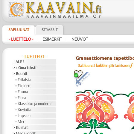
SAPLUUNAT
STRASSIT
- LUETTELO -
ESIMERKIT
NEUVOT
|
|
|
- LUETTELO -
Granaattiomena tapettib
! ALE !
/
Sabluunat kukkien piirtämiseen
> > Oma teksti
> Boordi
Erilaista
Etninen
Fauna
Flora
Klassikko ja moderni
Kuvioita
Lapsien
Meri
> Kulmat
> Medaljongit