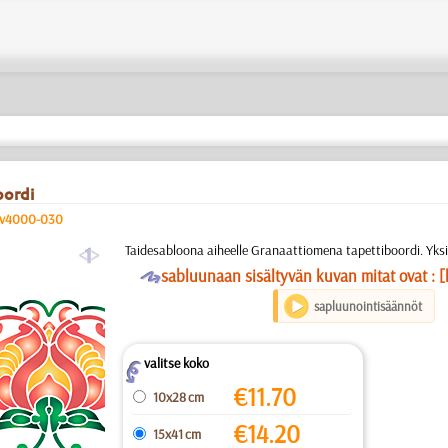
oordi
v4000-030
a
Taidesabloona aiheelle Granaattiomena tapettiboordi. Yks
O
sabluunaan sisältyvän kuvan mitat ovat : [
sapluunointisäännöt
valitse koko
Z
€
11.70
10x28 cm
€
14.20
15x41 cm