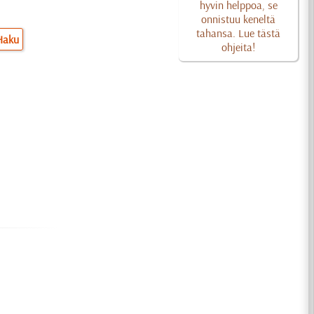
hyvin helppoa, se
onnistuu keneltä
tahansa. Lue tästä
Haku
ohjeita!