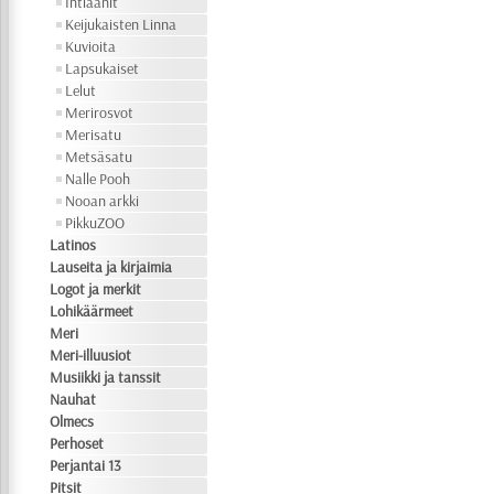
Intiaanit
Keijukaisten Linna
Kuvioita
Lapsukaiset
Lelut
Merirosvot
Merisatu
Metsäsatu
Nalle Pooh
Nooan arkki
PikkuZOO
Latinos
Lauseita ja kirjaimia
Logot ja merkit
Lohikäärmeet
Meri
Meri-illuusiot
Musiikki ja tanssit
Nauhat
Olmecs
Perhoset
Perjantai 13
Pitsit