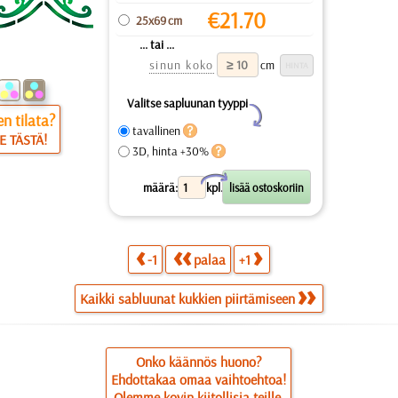
€
21.70
25x69 cm
... tai ...
sinun koko
cm
Valitse sapluunan tyyppi
Y
n tilata?
tavallinen
E TÄSTÄ!
3D, hinta +30%
X
määrä:
kpl.
-1
palaa
+1
Kaikki sabluunat kukkien piirtämiseen
Onko käännös huono?
Ehdottakaa omaa vaihtoehtoa!
Olemme kovin kiitollisia teille.