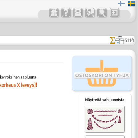
5114
OSTOSKORI ON TYHJÄ
ikerroksinen sapluuna.
korkeus X leveys]!
Näytteitä sabluunoista