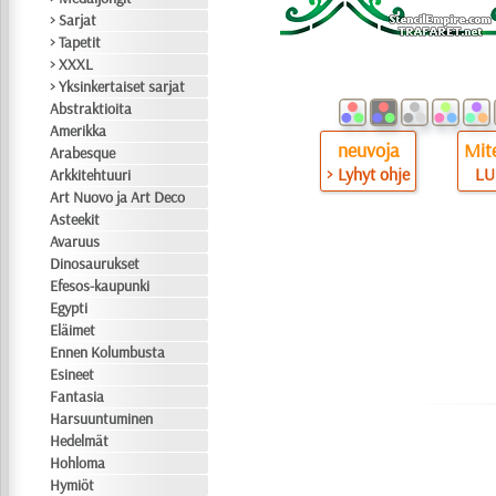
> Sarjat
> Tapetit
> XXXL
> Yksinkertaiset sarjat
Abstraktioita
Amerikka
neuvoja
Mite
Arabesque
> Lyhyt ohje
LU
Arkkitehtuuri
Art Nuovo ja Art Deco
Asteekit
Avaruus
Dinosaurukset
Efesos-kaupunki
Egypti
Eläimet
Ennen Kolumbusta
Esineet
Fantasia
Harsuuntuminen
Hedelmät
Hohloma
Hymiöt