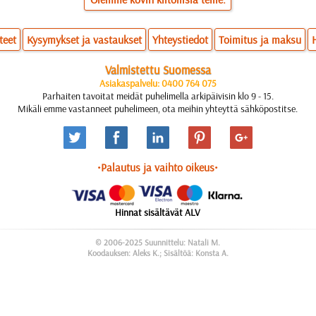
teet
Kysymykset ja vastaukset
Yhteystiedot
Toimitus ja maksu
Valmistettu Suomessa
Asiakaspalvelu: 0400 764 075
Parhaiten tavoitat meidät puhelimella arkipäivisin klo 9 - 15.
Mikäli emme vastanneet puhelimeen, ota meihin yhteyttä sähköpostitse.
•Palautus ja vaihto oikeus•
Hinnat sisältävät ALV
© 2006-2025 Suunnittelu: Natali M.
Koodauksen: Aleks K.; Sisältöä: Konsta A.