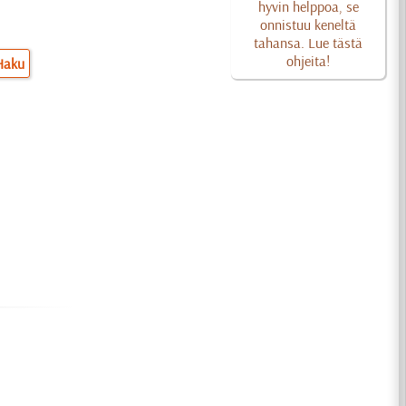
hyvin helppoa, se
onnistuu keneltä
tahansa. Lue tästä
ohjeita!
Haku