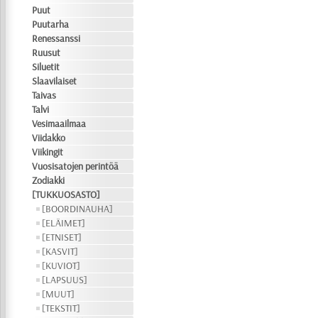
Puut
Puutarha
Renessanssi
Ruusut
Siluetit
Slaavilaiset
Taivas
Talvi
Vesimaailmaa
Viidakko
Viikingit
Vuosisatojen perintöä
Zodiakki
[TUKKUOSASTO]
[BOORDINAUHA]
[ELÄIMET]
[ETNISET]
[KASVIT]
[KUVIOT]
[LAPSUUS]
[MUUT]
[TEKSTIT]