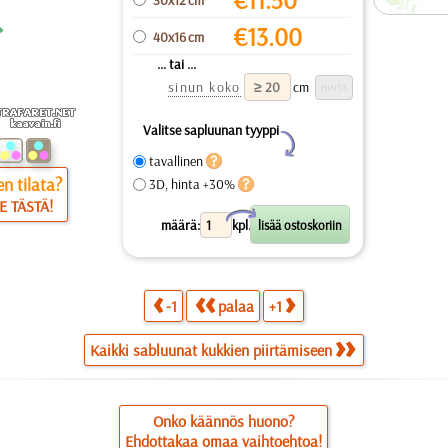
€
13.00
40x16 cm
... tai ...
sinun koko
cm
Valitse sapluunan tyyppi
Y
tavallinen
n tilata?
3D, hinta +30%
E TÄSTÄ!
X
määrä:
kpl.
-1
palaa
+1
Kaikki sabluunat kukkien piirtämiseen
Onko käännös huono?
Ehdottakaa omaa vaihtoehtoa!