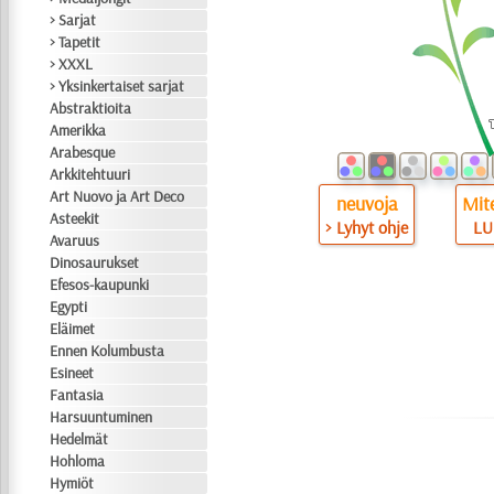
> Sarjat
> Tapetit
> XXXL
> Yksinkertaiset sarjat
Abstraktioita
Amerikka
Arabesque
Arkkitehtuuri
Art Nuovo ja Art Deco
neuvoja
Mite
Asteekit
> Lyhyt ohje
LU
Avaruus
Dinosaurukset
Efesos-kaupunki
Egypti
Eläimet
Ennen Kolumbusta
Esineet
Fantasia
Harsuuntuminen
Hedelmät
Hohloma
Hymiöt