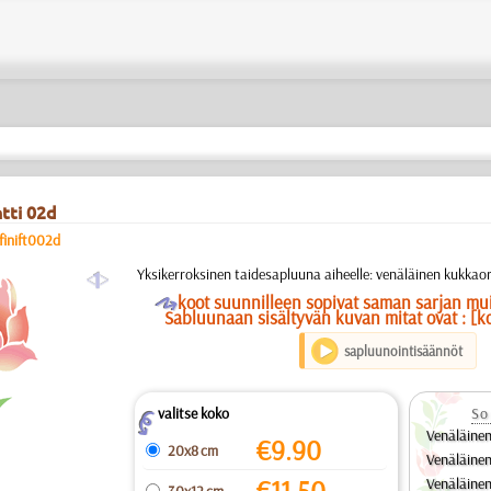
tti 02d
finift002d
a
Yksikerroksinen taidesapluuna aiheelle: venäläinen kukkao
O
koot suunnilleen sopivat saman sarjan mu
Sabluunaan sisältyvän kuvan mitat ovat : [k
sapluunointisäännöt
valitse koko
So
Z
Venäläine
€
9.90
20x8 cm
Venäläine
€
11.50
Venäläine
30x12 cm