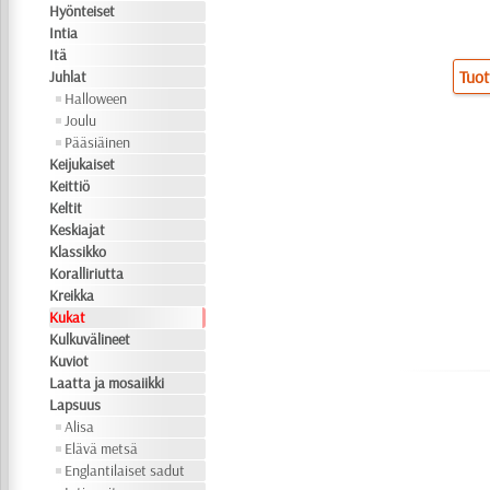
Hyönteiset
Intia
Itä
Tuot
Juhlat
Halloween
Joulu
Pääsiäinen
Keijukaiset
Keittiö
Keltit
Keskiajat
Klassikko
Koralliriutta
Kreikka
Kukat
Kulkuvälineet
Kuviot
Laatta ja mosaiikki
Lapsuus
Alisa
Elävä metsä
Englantilaiset sadut