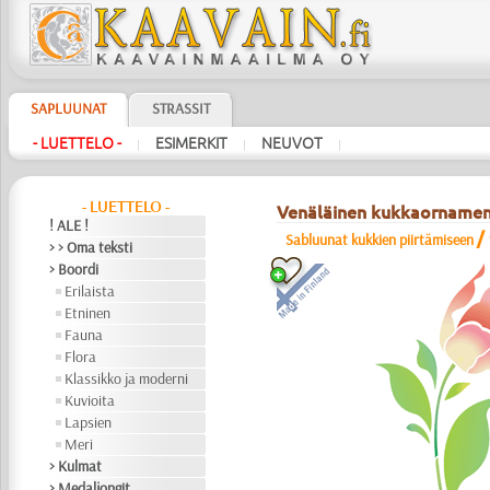
SAPLUUNAT
STRASSIT
- LUETTELO -
ESIMERKIT
NEUVOT
|
|
|
- LUETTELO -
Venäläinen kukkaornamen
! ALE !
/
Sabluunat kukkien piirtämiseen
> > Oma teksti
> Boordi
Erilaista
Etninen
Fauna
Flora
Klassikko ja moderni
Kuvioita
Lapsien
Meri
> Kulmat
> Medaljongit