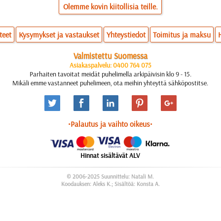
Olemme kovin kiitollisia teille.
teet
Kysymykset ja vastaukset
Yhteystiedot
Toimitus ja maksu
Valmistettu Suomessa
Asiakaspalvelu: 0400 764 075
Parhaiten tavoitat meidät puhelimella arkipäivisin klo 9 - 15.
Mikäli emme vastanneet puhelimeen, ota meihin yhteyttä sähköpostitse.
•Palautus ja vaihto oikeus•
Hinnat sisältävät ALV
© 2006-2025 Suunnittelu: Natali M.
Koodauksen: Aleks K.; Sisältöä: Konsta A.