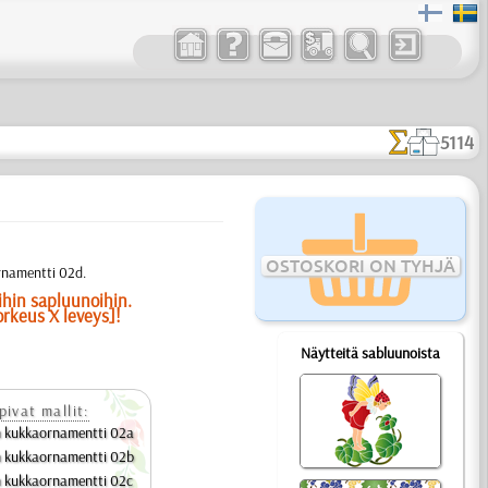
5114
OSTOSKORI ON TYHJÄ
rnamentti 02d.
ihin sapluunoihin.
orkeus X leveys]!
Näytteitä sabluunoista
pivat mallit:
n kukkaornamentti 02a
n kukkaornamentti 02b
n kukkaornamentti 02c