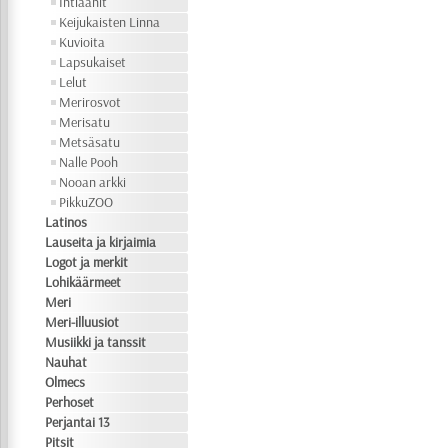
Intiaanit
Keijukaisten Linna
Kuvioita
Lapsukaiset
Lelut
Merirosvot
Merisatu
Metsäsatu
Nalle Pooh
Nooan arkki
PikkuZOO
Latinos
Lauseita ja kirjaimia
Logot ja merkit
Lohikäärmeet
Meri
Meri-illuusiot
Musiikki ja tanssit
Nauhat
Olmecs
Perhoset
Perjantai 13
Pitsit