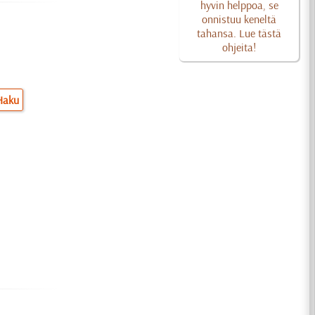
hyvin helppoa, se
onnistuu keneltä
tahansa. Lue tästä
ohjeita!
Haku