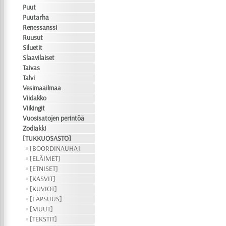
Puut
Puutarha
Renessanssi
Ruusut
Siluetit
Slaavilaiset
Taivas
Talvi
Vesimaailmaa
Viidakko
Viikingit
Vuosisatojen perintöä
Zodiakki
[TUKKUOSASTO]
[BOORDINAUHA]
[ELÄIMET]
[ETNISET]
[KASVIT]
[KUVIOT]
[LAPSUUS]
[MUUT]
[TEKSTIT]