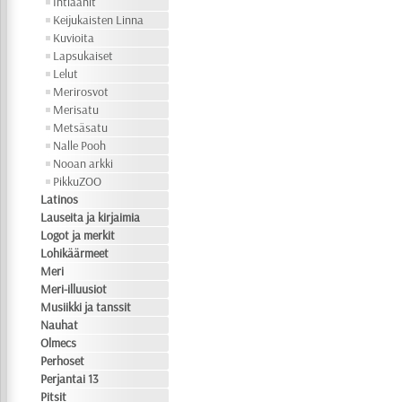
Intiaanit
Keijukaisten Linna
Kuvioita
Lapsukaiset
Lelut
Merirosvot
Merisatu
Metsäsatu
Nalle Pooh
Nooan arkki
PikkuZOO
Latinos
Lauseita ja kirjaimia
Logot ja merkit
Lohikäärmeet
Meri
Meri-illuusiot
Musiikki ja tanssit
Nauhat
Olmecs
Perhoset
Perjantai 13
Pitsit