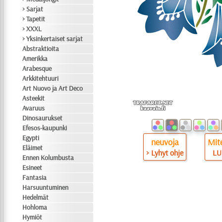
> Sarjat
> Tapetit
> XXXL
> Yksinkertaiset sarjat
Abstraktioita
Amerikka
Arabesque
Arkkitehtuuri
Art Nuovo ja Art Deco
Asteekit
Avaruus
Dinosaurukset
Efesos-kaupunki
Egypti
neuvoja
Mite
Eläimet
> Lyhyt ohje
LU
Ennen Kolumbusta
Esineet
Fantasia
Harsuuntuminen
Hedelmät
Hohloma
Hymiöt