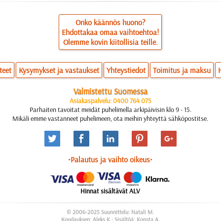
Onko käännös huono?
Ehdottakaa omaa vaihtoehtoa!
Olemme kovin kiitollisia teille.
teet
Kysymykset ja vastaukset
Yhteystiedot
Toimitus ja maksu
Valmistettu Suomessa
Asiakaspalvelu: 0400 764 075
Parhaiten tavoitat meidät puhelimella arkipäivisin klo 9 - 15.
Mikäli emme vastanneet puhelimeen, ota meihin yhteyttä sähköpostitse.
•Palautus ja vaihto oikeus•
Hinnat sisältävät ALV
© 2006-2025 Suunnittelu: Natali M.
Koodauksen: Aleks K.; Sisältöä: Konsta A.