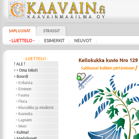
SAPLUUNAT
STRASSIT
- LUETTELO -
ESIMERKIT
NEUVOT
|
|
|
- LUETTELO -
Kellokukka kuvio Nro 129
! ALE !
/
Sabluunat kukkien piirtämiseen
> > Oma teksti
> Boordi
Erilaista
Etninen
Fauna
Flora
Klassikko ja moderni
Kuvioita
Lapsien
Meri
> Kulmat
> Medaljongit