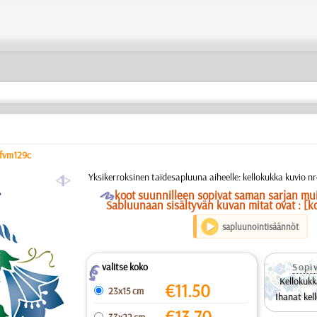
fvm129c
a
Yksikerroksinen taidesapluuna aiheelle: kellokukka kuvio nr
O
koot suunnilleen sopivat saman sarjan mu
Sabluunaan sisältyvän kuvan mitat ovat : [k
sapluunointisäännöt
valitse koko
Sopiv
Z
Kellokukk
€
11.50
23x15 cm
Ihanat kel
€
13.70
33x22 cm