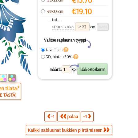
€
19.10
49x33 cm
... tai ...
sinun koko
cm
Valitse sapluunan tyyppi
Y
tavallinen
3D, hinta +30%
X
määrä:
kpl.
n tilata?
E TÄSTÄ!
-1
palaa
+1
Kaikki sabluunat kukkien piirtämiseen