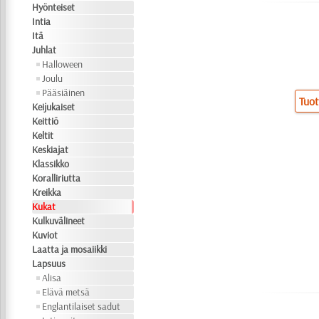
Hyönteiset
Intia
Itä
Juhlat
Halloween
Joulu
Pääsiäinen
Tuot
Keijukaiset
Keittiö
Keltit
Keskiajat
Klassikko
Koralliriutta
Kreikka
Kukat
Kulkuvälineet
Kuviot
Laatta ja mosaiikki
Lapsuus
Alisa
Elävä metsä
Englantilaiset sadut