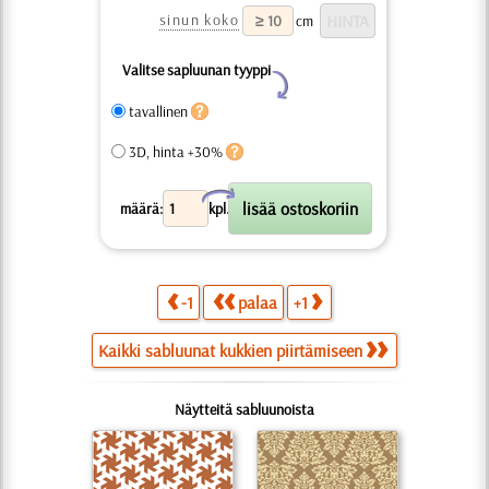
sinun koko
cm
Valitse sapluunan tyyppi
Y
tavallinen
3D, hinta +30%
X
määrä:
kpl.
-1
palaa
+1
Kaikki sabluunat kukkien piirtämiseen
Näytteitä sabluunoista