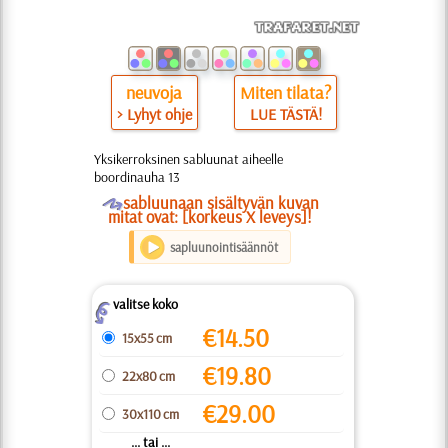
neuvoja
Miten tilata?
> Lyhyt ohje
LUE TÄSTÄ!
Yksikerroksinen sabluunat aiheelle
boordinauha 13
O
sabluunaan sisältyvän kuvan
mitat ovat: [korkeus X leveys]!
sapluunointisäännöt
valitse koko
Z
€
14.50
15x55 cm
€
19.80
22x80 cm
€
29.00
30x110 cm
... tai ...