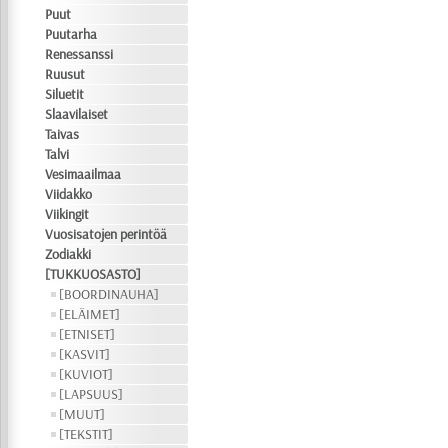
Puut
Puutarha
Renessanssi
Ruusut
Siluetit
Slaavilaiset
Taivas
Talvi
Vesimaailmaa
Viidakko
Viikingit
Vuosisatojen perintöä
Zodiakki
[TUKKUOSASTO]
[BOORDINAUHA]
[ELÄIMET]
[ETNISET]
[KASVIT]
[KUVIOT]
[LAPSUUS]
[MUUT]
[TEKSTIT]