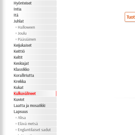
Hyönteiset
Intia
Itä
Tuot
Juhlat
Halloween
Joulu
Pääsiäinen
Keijukaiset
Keittiö
Keltit
Keskiajat
Klassikko
Koralliriutta
Kreikka
Kukat
Kulkuvälineet
Kuviot
Laatta ja mosaiikki
Lapsuus
Alisa
Elävä metsä
Englantilaiset sadut