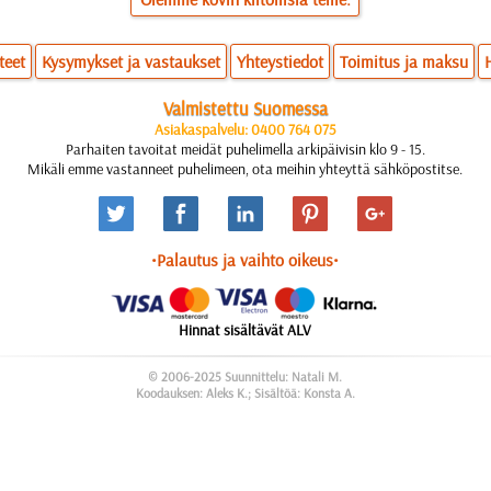
teet
Kysymykset ja vastaukset
Yhteystiedot
Toimitus ja maksu
Valmistettu Suomessa
Asiakaspalvelu: 0400 764 075
Parhaiten tavoitat meidät puhelimella arkipäivisin klo 9 - 15.
Mikäli emme vastanneet puhelimeen, ota meihin yhteyttä sähköpostitse.
•Palautus ja vaihto oikeus•
Hinnat sisältävät ALV
© 2006-2025 Suunnittelu: Natali M.
Koodauksen: Aleks K.; Sisältöä: Konsta A.