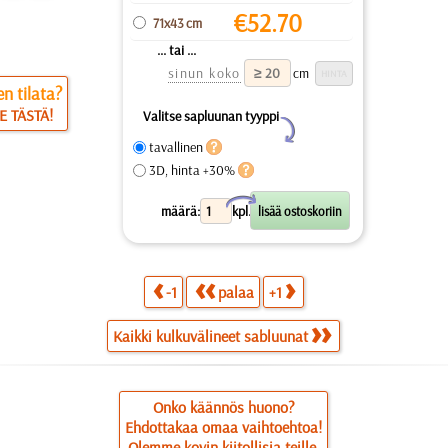
€
52.70
71x43 cm
... tai ...
sinun koko
cm
n tilata?
E TÄSTÄ!
Valitse sapluunan tyyppi
Y
tavallinen
3D, hinta +30%
X
määrä:
kpl.
-1
palaa
+1
Kaikki kulkuvälineet sabluunat
Onko käännös huono?
Ehdottakaa omaa vaihtoehtoa!
Olemme kovin kiitollisia teille.