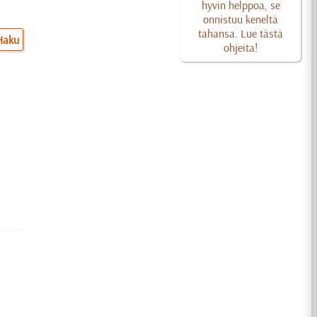
hyvin helppoa, se
onnistuu keneltä
tahansa. Lue tästä
Haku
ohjeita!