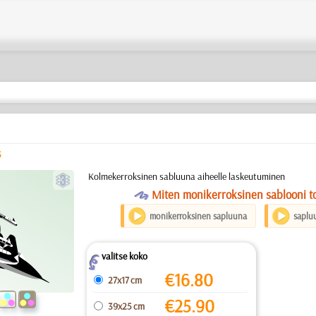
5
c
Kolmekerroksinen sabluuna aiheelle laskeutuminen
O
Miten monikerroksinen sablooni to
monikerroksinen sapluuna
saplu
valitse koko
Z
€
16.80
27x17 cm
€
25.90
39x25 cm