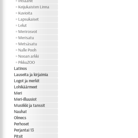
Intiaanit
Keijukaisten Linna
Kuvioita
Lapsukaiset
Lelut
Merirosvot
Merisatu
Metsäsatu
Nalle Pooh
Nooan arkki
PikkuZOO
Latinos
Lauseita ja kirjaimia
Logot ja merkit
Lohikäärmeet
Meri
Meri-illuusiot
Musiikki ja tanssit
Nauhat
Olmecs
Perhoset
Perjantai 13
Pitsit