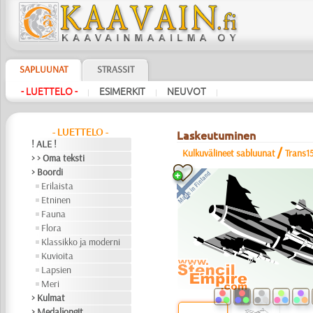
SAPLUUNAT
STRASSIT
- LUETTELO -
ESIMERKIT
NEUVOT
|
|
|
- LUETTELO -
Laskeutuminen
! ALE !
/
Kulkuvälineet sabluunat
Trans1
> > Oma teksti
> Boordi
Erilaista
Etninen
Fauna
Flora
Klassikko ja moderni
Kuvioita
Lapsien
Meri
> Kulmat
> Medaljongit