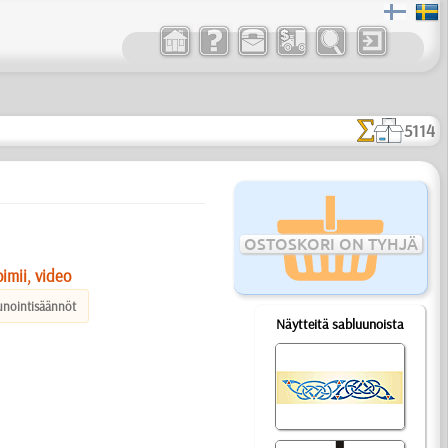
5114
OSTOSKORI ON TYHJÄ
imii, video
unointisäännöt
Näytteitä sabluunoista