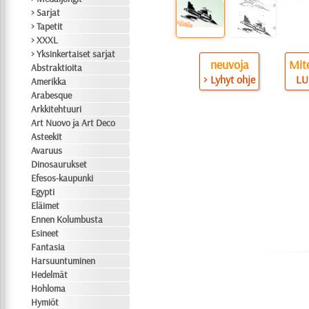
> Sarjat
> Tapetit
> XXXL
> Yksinkertaiset sarjat
neuvoja
Mite
Abstraktioita
> Lyhyt ohje
LU
Amerikka
Arabesque
Arkkitehtuuri
Art Nuovo ja Art Deco
Asteekit
Avaruus
Dinosaurukset
Efesos-kaupunki
Egypti
Eläimet
Ennen Kolumbusta
Esineet
Fantasia
Harsuuntuminen
Hedelmät
Hohloma
Hymiöt