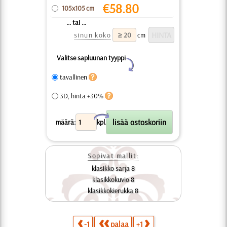
€
58.80
105x105 cm
... tai ...
sinun koko
cm
Valitse sapluunan tyyppi
Y
tavallinen
3D, hinta +30%
X
määrä:
kpl.
Sopivat mallit:
klasikko sarja 8
klasikkokuvio 8
klasikkokierukka 8
-1
palaa
+1