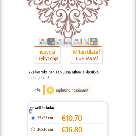
neuvoja
Miten tilata?
> Lyhyt ohje
LUE TÄSTÄ!
Yksikerroksinen sabluuna aiheelle klasikko
medaljonki 8
O
sapluunointisäännöt
valitse koko
Z
€
10.70
25x25 cm
€
16.80
36x36 cm