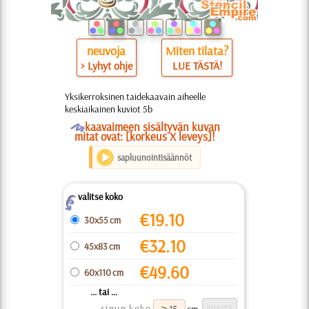
neuvoja
Miten tilata?
> Lyhyt ohje
LUE TÄSTÄ!
Yksikerroksinen taidekaavain aiheelle
keskiaikainen kuviot 5b
O
kaavaimeen sisältyvän kuvan
mitat ovat: [korkeus X leveys]!
sapluunointisäännöt
valitse koko
Z
€
19.10
30x55 cm
€
32.10
45x83 cm
€
49.60
60x110 cm
... tai ...
sinun koko
cm