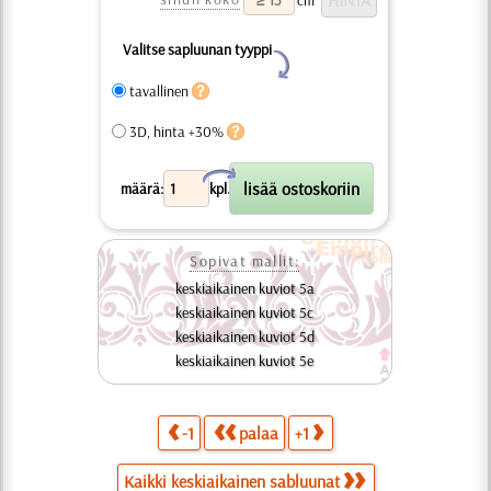
Valitse sapluunan tyyppi
Y
tavallinen
3D, hinta +30%
X
määrä:
kpl.
Sopivat mallit:
keskiaikainen kuviot 5a
keskiaikainen kuviot 5c
keskiaikainen kuviot 5d
keskiaikainen kuviot 5e
-1
palaa
+1
Kaikki keskiaikainen sabluunat