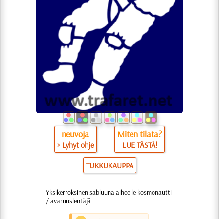
neuvoja
Miten tilata?
> Lyhyt ohje
LUE TÄSTÄ!
TUKKUKAUPPA
Yksikerroksinen sabluuna aiheelle kosmonautti
/ avaruuslentäjä