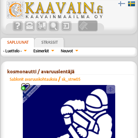
SAPLUUNAT
STRASSIT
- Luettelo -
Esimerkit
Neuvot
kosmonautti / avaruuslentäjä
/
Sablonit avaruuskohtauksia
sk_strw05
a