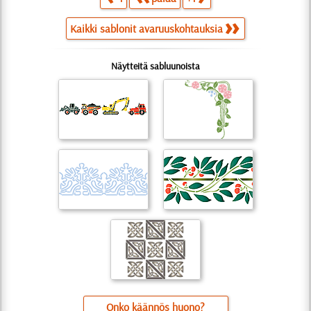
Kaikki sablonit avaruuskohtauksia
Näytteitä sabluunoista
Onko käännös huono?