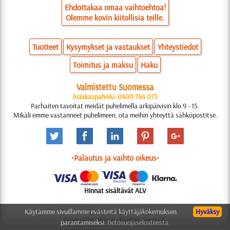
Ehdottakaa omaa vaihtoehtoa!
Olemme kovin kiitollisia teille.
Tuotteet
Kysymykset ja vastaukset
Yhteystiedot
Toimitus ja maksu
Haku
Valmistettu Suomessa
Asiakaspalvelu: 0400 764 075
Parhaiten tavoitat meidät puhelimella arkipäivisin klo 9 - 15.
Mikäli emme vastanneet puhelimeen, ota meihin yhteyttä sähköpostitse.
•Palautus ja vaihto oikeus•
Hinnat sisältävät ALV
Käytämme sivuillamme evästeitä käyttäjäkokemuksen
Hyväksy
© 2006-2025 Suunnittelu: Natali M.
Koodauksen: Aleks K.; Sisältöä: Konsta A.
parantamiseksi:
tietosuojaselosteesta.