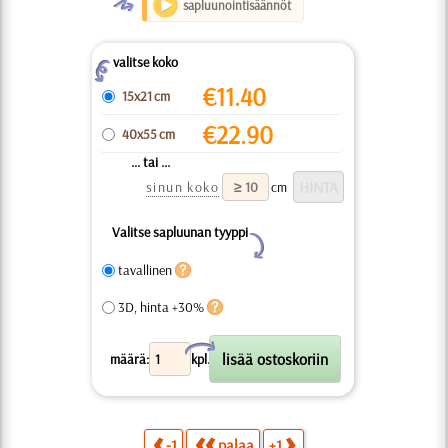
O
sapluunointisäännöt
valitse koko
Z
€
11.40
15x21 cm
€
22.90
40x55 cm
... tai ...
sinun koko
cm
Valitse sapluunan tyyppi
Y
tavallinen
3D, hinta +30%
X
määrä:
kpl.
-1
palaa
+1