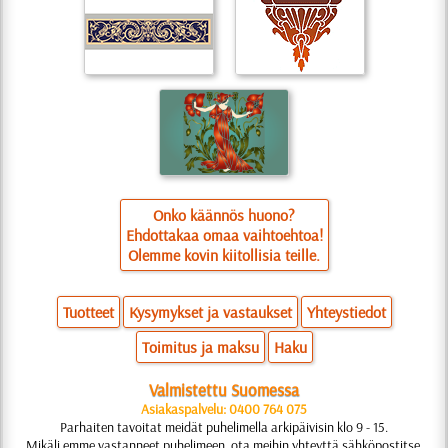
Onko käännös huono?
Ehdottakaa omaa vaihtoehtoa!
Olemme kovin kiitollisia teille.
Tuotteet
Kysymykset ja vastaukset
Yhteystiedot
Toimitus ja maksu
Haku
Valmistettu Suomessa
Asiakaspalvelu: 0400 764 075
Parhaiten tavoitat meidät puhelimella arkipäivisin klo 9 - 15.
Mikäli emme vastanneet puhelimeen, ota meihin yhteyttä sähköpostitse.