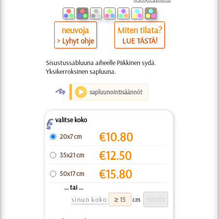
neuvoja
Miten tilata?
> Lyhyt ohje
LUE TÄSTÄ!
Sisustussabluuna aiheelle Piikkinen sydä.
Yksikerroksinen sapluuna.
O
sapluunointisäännöt
valitse koko
Z
€
10.80
20x7 cm
€
12.50
35x21 cm
€
15.80
50x17 cm
... tai ...
sinun koko
cm