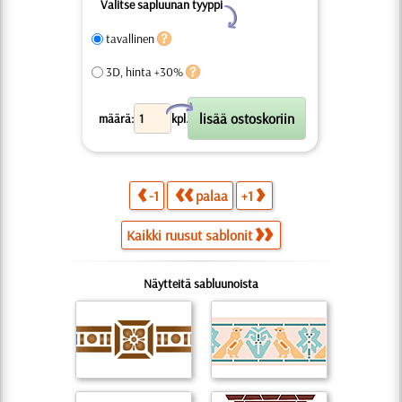
Valitse sapluunan tyyppi
Y
tavallinen
3D, hinta +30%
X
määrä:
kpl.
-1
palaa
+1
Kaikki ruusut sablonit
Näytteitä sabluunoista