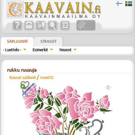
SAPLUUNAT
STRASSIT
- Luettelo -
Esimerkit
Neuvot
rukku ruusuja
/
Ruusut sablonit
rose012
a