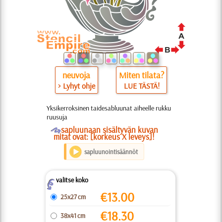
neuvoja
Miten tilata?
> Lyhyt ohje
LUE TÄSTÄ!
Yksikerroksinen taidesabluunat aiheelle rukku
ruusuja
O
sapluunaan sisältyvän kuvan
mitat ovat: [korkeus X leveys]!
sapluunointisäännöt
valitse koko
Z
€
13.00
25x27 cm
€
18.30
38x41 cm