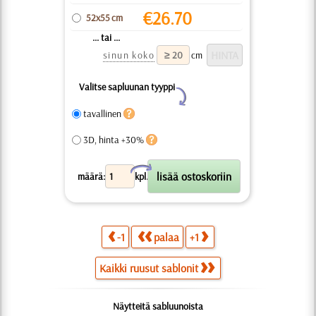
€
26.70
52x55 cm
... tai ...
sinun koko
cm
Valitse sapluunan tyyppi
Y
tavallinen
3D, hinta +30%
X
määrä:
kpl.
-1
palaa
+1
Kaikki ruusut sablonit
Näytteitä sabluunoista