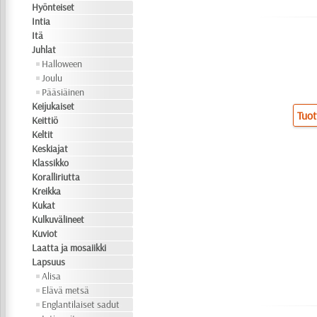
Hyönteiset
Intia
Itä
Juhlat
Halloween
Joulu
Pääsiäinen
Keijukaiset
Tuot
Keittiö
Keltit
Keskiajat
Klassikko
Koralliriutta
Kreikka
Kukat
Kulkuvälineet
Kuviot
Laatta ja mosaiikki
Lapsuus
Alisa
Elävä metsä
Englantilaiset sadut