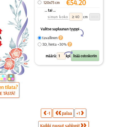
€
54.20
120x75 cm
... tai ...
sinun koko
cm
Valitse sapluunan tyyppi
Y
tavallinen
3D, hinta +30%
X
määrä:
kpl.
n tilata?
E TÄSTÄ!
-1
palaa
+1
Kaikki ruusut sablonit