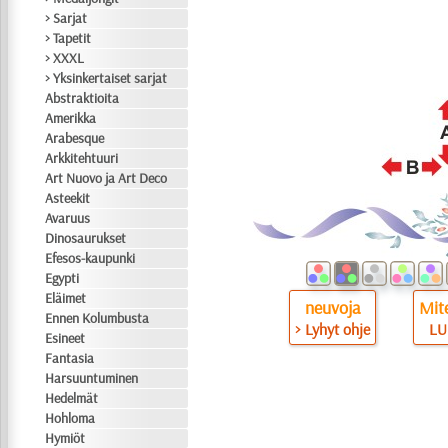
> Sarjat
> Tapetit
> XXXL
> Yksinkertaiset sarjat
Abstraktioita
Amerikka
Arabesque
Arkkitehtuuri
Art Nuovo ja Art Deco
Asteekit
Avaruus
Dinosaurukset
Efesos-kaupunki
Egypti
Eläimet
neuvoja
Mite
Ennen Kolumbusta
> Lyhyt ohje
LU
Esineet
Fantasia
Harsuuntuminen
Hedelmät
Hohloma
Hymiöt