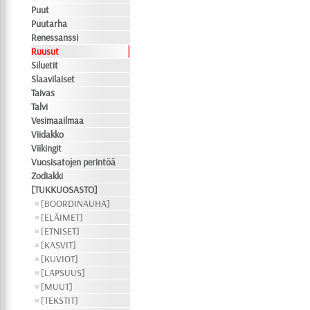
Puut
Puutarha
Renessanssi
Ruusut
Siluetit
Slaavilaiset
Taivas
Talvi
Vesimaailmaa
Viidakko
Viikingit
Vuosisatojen perintöä
Zodiakki
[TUKKUOSASTO]
[BOORDINAUHA]
[ELÄIMET]
[ETNISET]
[KASVIT]
[KUVIOT]
[LAPSUUS]
[MUUT]
[TEKSTIT]