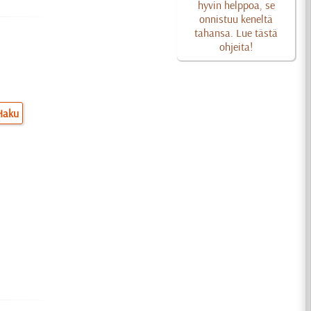
hyvin helppoa, se
onnistuu keneltä
tahansa. Lue tästä
ohjeita!
Haku