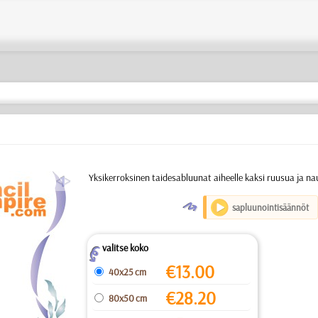
a
Yksikerroksinen taidesabluunat aiheelle kaksi ruusua ja n
O
sapluunointisäännöt
valitse koko
Z
€
13.00
40x25 cm
€
28.20
80x50 cm