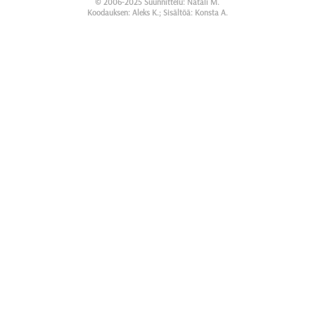
© 2006-2025 Suunnittelu: Natali M.
Koodauksen: Aleks K.; Sisältöä: Konsta A.