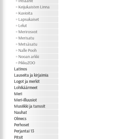
Intiaanit
Keijukaisten Linna
Kuvioita
Lapsukaiset
Lelut
Merirosvot
Merisatu
Metsäsatu
Nalle Pooh
Nooan arkki
PikkuZOO
Latinos
Lauseita ja kirjaimia
Logot ja merkit
Lohikäärmeet
Meri
Meri-illuusiot
Musiikki ja tanssit
Nauhat
Olmecs
Perhoset
Perjantai 13
Pitsit