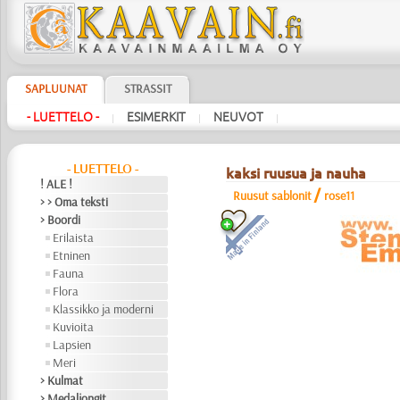
SAPLUUNAT
STRASSIT
- LUETTELO -
ESIMERKIT
NEUVOT
|
|
|
- LUETTELO -
kaksi ruusua ja nauha
! ALE !
/
Ruusut sablonit
rose11
> > Oma teksti
> Boordi
Erilaista
Etninen
Fauna
Flora
Klassikko ja moderni
Kuvioita
Lapsien
Meri
> Kulmat
> Medaljongit