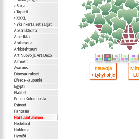
> Sarjat
> Tapetit
> XXXL
> Yksinkertaiset sarjat
Abstraktioita
Amerikka
Arabesque
Arkkitehtuuri
Art Nuovo ja Art Deco
Asteekit
neuvoja
Mite
Avaruus
Dinosaurukset
> Lyhyt ohje
LU
Efesos-kaupunki
Egypti
Eläimet
Ennen Kolumbusta
Esineet
Fantasia
Harsuuntuminen
Hedelmät
Hohloma
Hymiöt