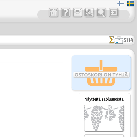
5114
OSTOSKORI ON TYHJÄ
Näytteitä sabluunoista