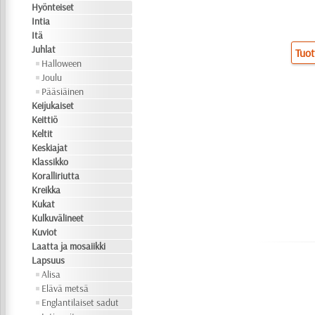
Hyönteiset
Intia
Itä
Juhlat
Tuot
Halloween
Joulu
Pääsiäinen
Keijukaiset
Keittiö
Keltit
Keskiajat
Klassikko
Koralliriutta
Kreikka
Kukat
Kulkuvälineet
Kuviot
Laatta ja mosaiikki
Lapsuus
Alisa
Elävä metsä
Englantilaiset sadut