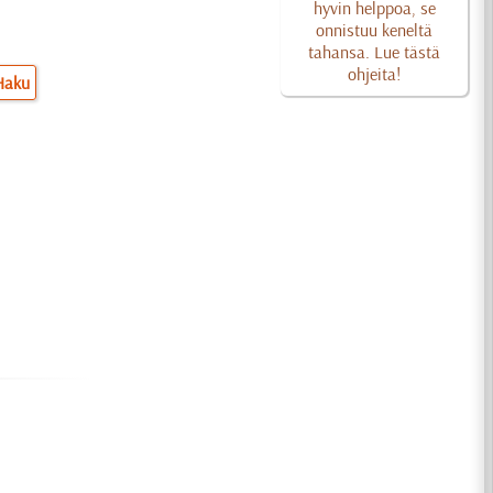
hyvin helppoa, se
onnistuu keneltä
tahansa. Lue tästä
ohjeita!
Haku