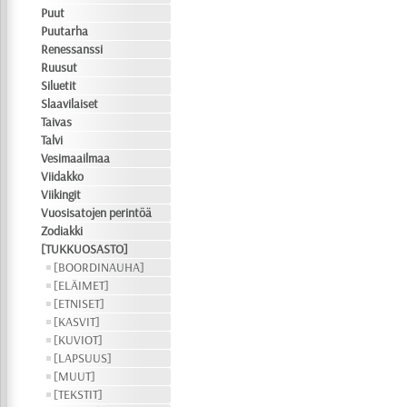
Puut
Puutarha
Renessanssi
Ruusut
Siluetit
Slaavilaiset
Taivas
Talvi
Vesimaailmaa
Viidakko
Viikingit
Vuosisatojen perintöä
Zodiakki
[TUKKUOSASTO]
[BOORDINAUHA]
[ELÄIMET]
[ETNISET]
[KASVIT]
[KUVIOT]
[LAPSUUS]
[MUUT]
[TEKSTIT]