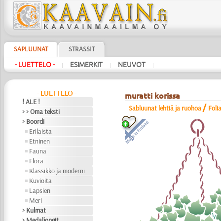
SAPLUUNAT
STRASSIT
- LUETTELO -
ESIMERKIT
NEUVOT
|
|
|
- LUETTELO -
muratti korissa
! ALE !
/
Sabluunat lehtiä ja ruohoa
Foli
> > Oma teksti
> Boordi
Erilaista
Etninen
Fauna
Flora
Klassikko ja moderni
Kuvioita
Lapsien
Meri
> Kulmat
> Medaljongit