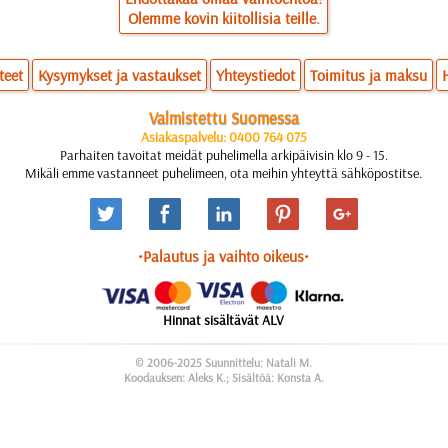
Olemme kovin kiitollisia teille.
teet
Kysymykset ja vastaukset
Yhteystiedot
Toimitus ja maksu
Valmistettu Suomessa
Asiakaspalvelu: 0400 764 075
Parhaiten tavoitat meidät puhelimella arkipäivisin klo 9 - 15.
Mikäli emme vastanneet puhelimeen, ota meihin yhteyttä sähköpostitse.
•Palautus ja vaihto oikeus•
Hinnat sisältävät ALV
© 2006-2025 Suunnittelu: Natali M.
Koodauksen: Aleks K.; Sisältöä: Konsta A.