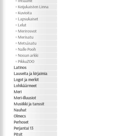
Intiaanit
Keijukaisten Linna
Kuvioita
Lapsukaiset
Lelut
Merirosvot
Merisatu
Metsäsatu
Nalle Pooh
Nooan arkki
PikkuZOO
Latinos
Lauseita ja kirjaimia
Logot ja merkit
Lohikäärmeet
Meri
Meri-illuusiot
Musiikki ja tanssit
Nauhat
Olmecs
Perhoset
Perjantai 13
Pitsit