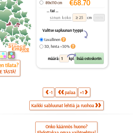
€
68.70
89x110 cm
... tai ...
sinun koko
cm
Valitse sapluunan tyyppi
Y
tavallinen
3D, hinta +30%
X
määrä:
kpl.
n tilata?
E TÄSTÄ!
-1
palaa
+1
Kaikki sabluunat lehtiä ja ruohoa
Onko käännös huono?
Ehdottakaa omaa vaihtoehtoa!