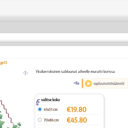
age13
a
Yksikerroksinen sabluunat aiheelle muratti korissa
O
sapluunointisäännöt
valitse koko
Z
€
19.80
41x51 cm
€
45.80
70x86 cm