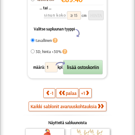
... tai ...
sinun koko
cm
Valitse sapluunan tyyppi
Y
tavallinen
3D, hinta +30%
X
määrä:
kpl.
-1
palaa
+1
Kaikki sablonit avaruuskohtauksia
Näytteitä sabluunoista