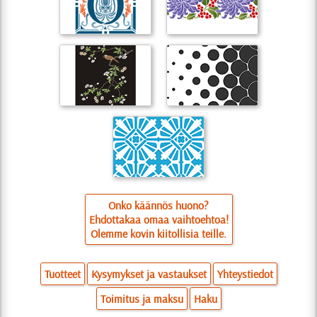
Onko käännös huono?
Ehdottakaa omaa vaihtoehtoa!
Olemme kovin kiitollisia teille.
Tuotteet
Kysymykset ja vastaukset
Yhteystiedot
Toimitus ja maksu
Haku