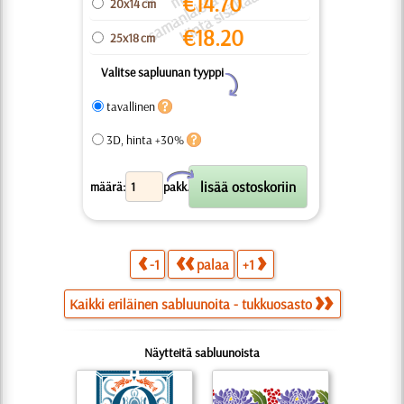
k
a.
p
u
t
ä
€
14.70
20x14 cm
€
18.20
25x18 cm
Valitse sapluunan tyyppi
Y
tavallinen
3D, hinta +30%
X
määrä:
pakk.
-1
palaa
+1
Kaikki eriläinen sabluunoita - tukkuosasto
Näytteitä sabluunoista