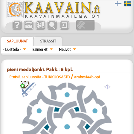
SAPLUUNAT
STRASSIT
- Luettelo -
Esimerkit
Neuvot
pieni medaljonki. Pakk.: 6 kpl.
/
Etnisiä sapluunoita - TUKKUOSASTO
arabes144b-opt
a