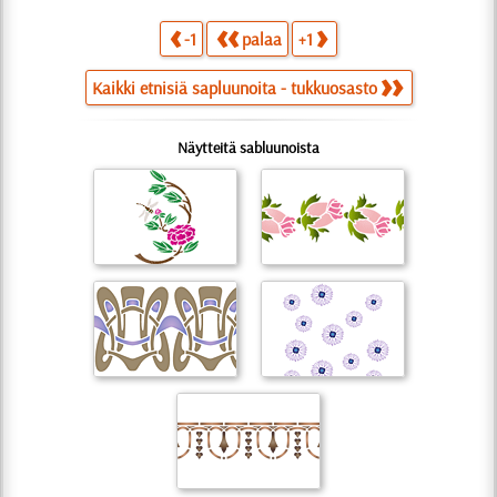
-1
palaa
+1
Kaikki etnisiä sapluunoita - tukkuosasto
Näytteitä sabluunoista