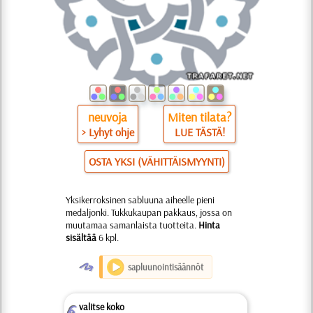
neuvoja
Miten tilata?
> Lyhyt ohje
LUE TÄSTÄ!
OSTA YKSI (VÄHITTÄISMYYNTI)
Yksikerroksinen sabluuna aiheelle pieni
medaljonki. Tukkukaupan pakkaus, jossa on
muutamaa samanlaista tuotteita.
Hinta
sisältää
6 kpl.
O
sapluunointisäännöt
valitse koko
Z