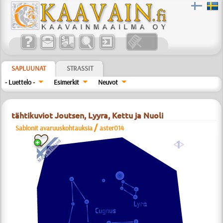
SAPLUUNAT
STRASSIT
- Luettelo -
Esimerkit
Neuvot
tähtikuviot Joutsen, Lyyra, Kettu ja Nuoli
/
Sablonit avaruuskohtauksia
aster014
a