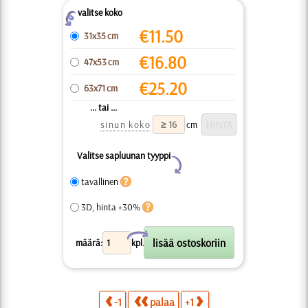
valitse koko
Z
€
11.50
31x35 cm
€
16.80
47x53 cm
€
25.20
63x71 cm
... tai ...
sinun koko
cm
Valitse sapluunan tyyppi
Y
tavallinen
3D, hinta +30%
X
määrä:
kpl.
-1
palaa
+1