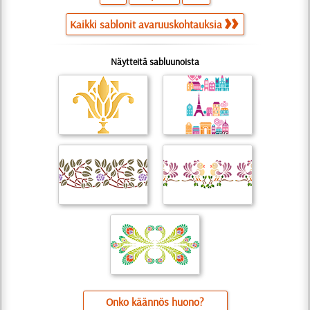
Kaikki sablonit avaruuskohtauksia
Näytteitä sabluunoista
Onko käännös huono?