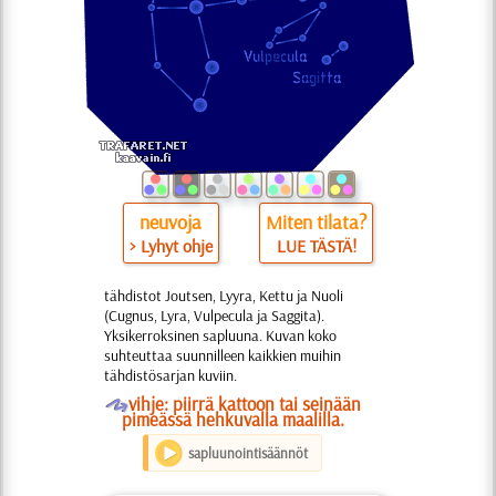
neuvoja
Miten tilata?
> Lyhyt ohje
LUE TÄSTÄ!
tähdistot Joutsen, Lyyra, Kettu ja Nuoli
(Cugnus, Lyra, Vulpecula ja Saggita).
Yksikerroksinen sapluuna. Kuvan koko
suhteuttaa suunnilleen kaikkien muihin
tähdistösarjan kuviin.
O
vihje: piirrä kattoon tai seinään
pimeässä hehkuvalla maalilla.
sapluunointisäännöt