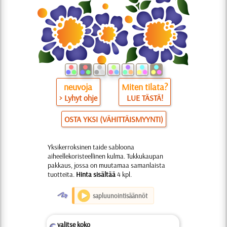
neuvoja
Miten tilata?
> Lyhyt ohje
LUE TÄSTÄ!
OSTA YKSI (VÄHITTÄISMYYNTI)
Yksikerroksinen taide sabloona
aiheellekoristeellinen kulma. Tukkukaupan
pakkaus, jossa on muutamaa samanlaista
tuotteita.
Hinta sisältää
4 kpl.
O
sapluunointisäännöt
valitse koko