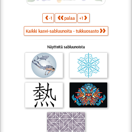
-1
palaa
+1
Kaikki kasvi-sabluunoita - tukkuosasto
Näytteitä sabluunoista