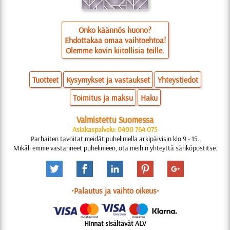
Onko käännös huono?
Ehdottakaa omaa vaihtoehtoa!
Olemme kovin kiitollisia teille.
Tuotteet
Kysymykset ja vastaukset
Yhteystiedot
Toimitus ja maksu
Haku
Valmistettu Suomessa
Asiakaspalvelu: 0400 764 075
Parhaiten tavoitat meidät puhelimella arkipäivisin klo 9 - 15.
Mikäli emme vastanneet puhelimeen, ota meihin yhteyttä sähköpostitse.
•Palautus ja vaihto oikeus•
Hinnat sisältävät ALV