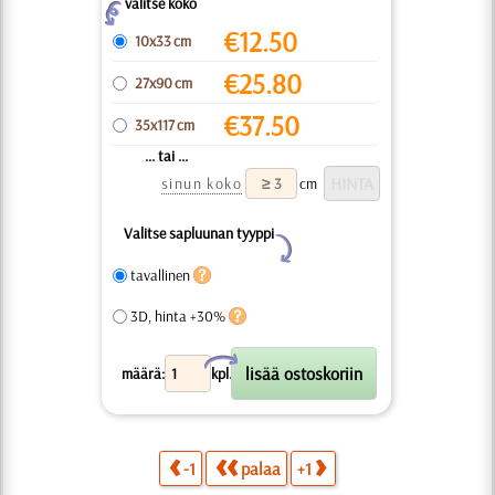
valitse koko
Z
€
12.50
10x33 cm
€
25.80
27x90 cm
€
37.50
35x117 cm
... tai ...
sinun koko
cm
Valitse sapluunan tyyppi
Y
tavallinen
3D, hinta +30%
X
määrä:
kpl.
-1
palaa
+1