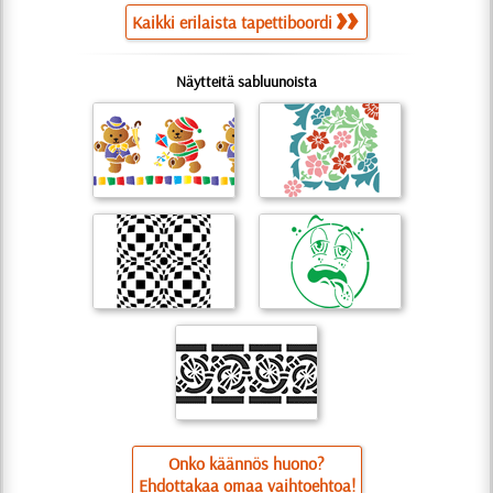
Kaikki erilaista tapettiboordi
Näytteitä sabluunoista
Onko käännös huono?
Ehdottakaa omaa vaihtoehtoa!