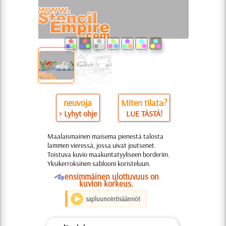
neuvoja
Miten tilata?
> Lyhyt ohje
LUE TÄSTÄ!
Maalaismainen maisema pienestä talosta
lammen vieressä, jossa uivat joutsenet.
Toistuva kuvio maakuntatyyliseen borderiin.
Yksikerroksinen sablooni koristeluun.
O
ensimmäinen ulottuvuus on
kuvion korkeus.
sapluunointisäännöt