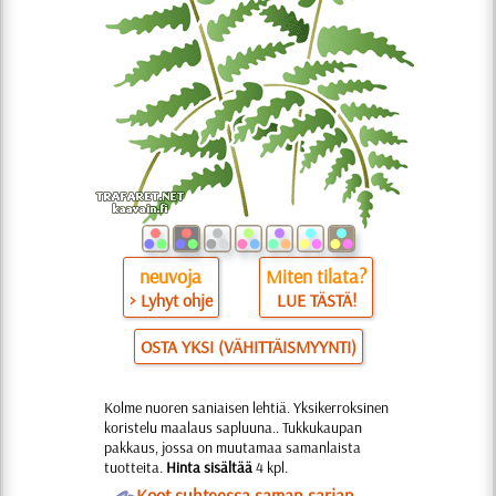
neuvoja
Miten tilata?
> Lyhyt ohje
LUE TÄSTÄ!
OSTA YKSI (VÄHITTÄISMYYNTI)
Kolme nuoren saniaisen lehtiä. Yksikerroksinen
koristelu maalaus sapluuna.. Tukkukaupan
pakkaus, jossa on muutamaa samanlaista
tuotteita.
Hinta sisältää
4 kpl.
O
Koot suhteessa saman sarjan