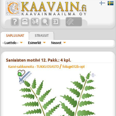
SAPLUUNAT
STRASSIT
- Luettelo -
Esimerkit
Neuvot
Saniaisten motiivi 12. Pakk.: 4 kpl.
/
Kasvi-sabluunoita - TUKKUOSASTO
foliage012b-opt
a