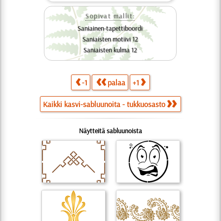
Sopivat mallit:
Saniainen-tapettiboordi
Saniaisten motiivi 12
Saniaisten kulma 12
-1
palaa
+1
Kaikki kasvi-sabluunoita - tukkuosasto
Näytteitä sabluunoista