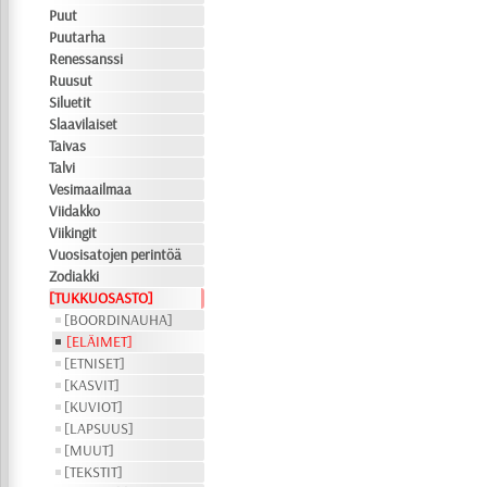
Puut
Puutarha
Renessanssi
Ruusut
Siluetit
Slaavilaiset
Taivas
Talvi
Vesimaailmaa
Viidakko
Viikingit
Vuosisatojen perintöä
Zodiakki
[TUKKUOSASTO]
[BOORDINAUHA]
[ELÄIMET]
[ETNISET]
[KASVIT]
[KUVIOT]
[LAPSUUS]
[MUUT]
[TEKSTIT]