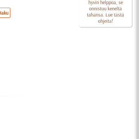
hyvin helppoa, se
onnistuu keneltä
Haku
tahansa. Lue tästä
ohjeita!