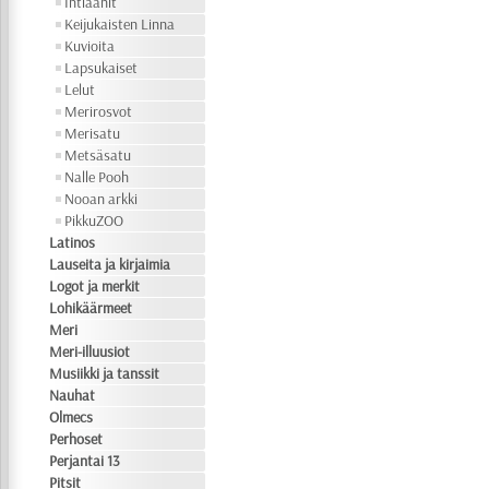
Intiaanit
Keijukaisten Linna
Kuvioita
Lapsukaiset
Lelut
Merirosvot
Merisatu
Metsäsatu
Nalle Pooh
Nooan arkki
PikkuZOO
Latinos
Lauseita ja kirjaimia
Logot ja merkit
Lohikäärmeet
Meri
Meri-illuusiot
Musiikki ja tanssit
Nauhat
Olmecs
Perhoset
Perjantai 13
Pitsit