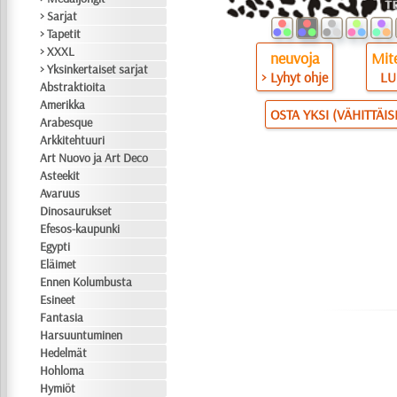
> Sarjat
> Tapetit
> XXXL
neuvoja
Mite
> Yksinkertaiset sarjat
> Lyhyt ohje
LU
Abstraktioita
Amerikka
OSTA YKSI (VÄHITTÄI
Arabesque
Arkkitehtuuri
Art Nuovo ja Art Deco
Asteekit
Avaruus
Dinosaurukset
Efesos-kaupunki
Egypti
Eläimet
Ennen Kolumbusta
Esineet
Fantasia
Harsuuntuminen
Hedelmät
Hohloma
Hymiöt