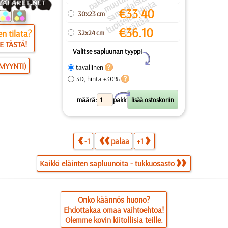
a
a
a
a
u
ai
a
€
33.40
30x23 cm
s
ei
ä
€
36.10
n tilata?
32x24 cm
E TÄSTÄ!
Valitse sapluunan tyyppi
Y
SMYYNTI)
tavallinen
3D, hinta +30%
X
määrä:
pakk.
-1
palaa
+1
Kaikki eläinten sapluunoita - tukkuosasto
Onko käännös huono?
Ehdottakaa omaa vaihtoehtoa!
Olemme kovin kiitollisia teille.