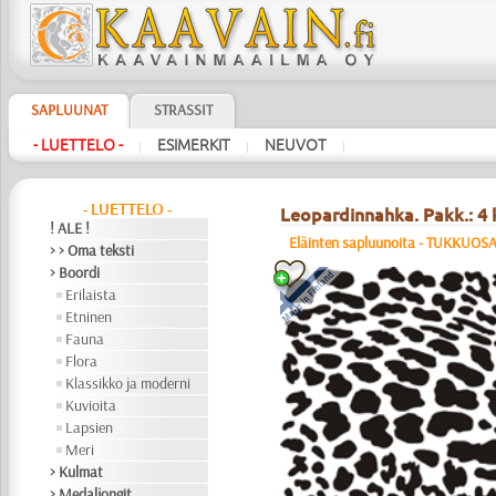
SAPLUUNAT
STRASSIT
- LUETTELO -
ESIMERKIT
NEUVOT
|
|
|
- LUETTELO -
Leopardinnahka. Pakk.: 4 
! ALE !
Eläinten sapluunoita - TUKKUOS
> > Oma teksti
> Boordi
Erilaista
Etninen
Fauna
Flora
Klassikko ja moderni
Kuvioita
Lapsien
Meri
> Kulmat
> Medaljongit