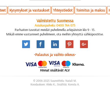
teet
Kysymykset ja vastaukset
Yhteystiedot
Toimitus ja maksu
Valmistettu Suomessa
Asiakaspalvelu: 0400 764 075
Parhaiten tavoitat meidät puhelimella arkipäivisin klo 9 - 15.
Mikäli emme vastanneet puhelimeen, ota meihin yhteyttä sähköpostitse.
•Palautus ja vaihto oikeus•
Hinnat sisältävät ALV
© 2006-2025 Suunnittelu: Natali M.
Koodauksen: Aleks K.; Sisältöä: Konsta A.