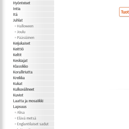
Hyönteiset
Intia
Tuot
Itä
Juhlat
Halloween
Joulu
Pääsiäinen
Keijukaiset
Keittiö
Keltit
Keskiajat
Klassikko
Koralliriutta
Kreikka
Kukat
Kulkuvälineet
Kuviot
Laatta ja mosaiikki
Lapsuus
Alisa
Elävä metsä
Englantilaiset sadut