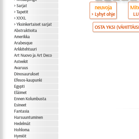
> Sarjat
neuvoja
Mite
> Tapetit
> Lyhyt ohje
LU
> XXXL
> Yksinkertaiset sarjat
OSTA YKSI (VÄHITTÄI
Abstraktioita
Amerikka
Arabesque
Arkkitehtuuri
Art Nuovo ja Art Deco
Asteekit
Avaruus
Dinosaurukset
Efesos-kaupunki
Egypti
Eläimet
Ennen Kolumbusta
Esineet
Fantasia
Harsuuntuminen
Hedelmät
Hohloma
Hymiöt