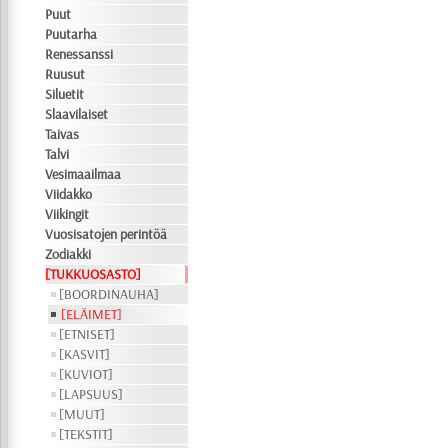
Puut
Puutarha
Renessanssi
Ruusut
Siluetit
Slaavilaiset
Taivas
Talvi
Vesimaailmaa
Viidakko
Viikingit
Vuosisatojen perintöä
Zodiakki
[TUKKUOSASTO]
[BOORDINAUHA]
[ELÄIMET]
[ETNISET]
[KASVIT]
[KUVIOT]
[LAPSUUS]
[MUUT]
[TEKSTIT]