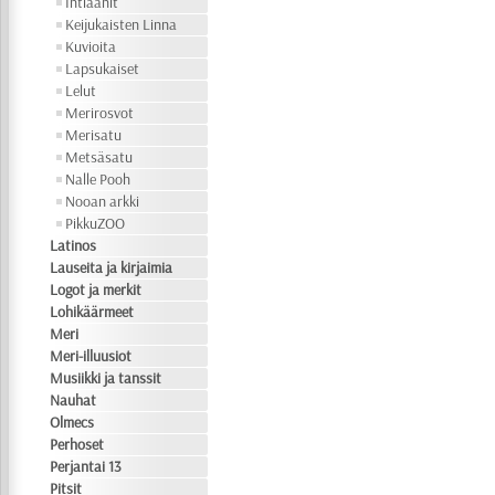
Intiaanit
Keijukaisten Linna
Kuvioita
Lapsukaiset
Lelut
Merirosvot
Merisatu
Metsäsatu
Nalle Pooh
Nooan arkki
PikkuZOO
Latinos
Lauseita ja kirjaimia
Logot ja merkit
Lohikäärmeet
Meri
Meri-illuusiot
Musiikki ja tanssit
Nauhat
Olmecs
Perhoset
Perjantai 13
Pitsit