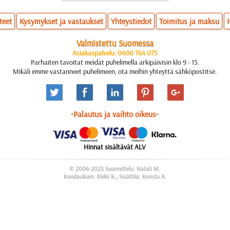
teet
Kysymykset ja vastaukset
Yhteystiedot
Toimitus ja maksu
Valmistettu Suomessa
Asiakaspalvelu: 0400 764 075
Parhaiten tavoitat meidät puhelimella arkipäivisin klo 9 - 15.
Mikäli emme vastanneet puhelimeen, ota meihin yhteyttä sähköpostitse.
•Palautus ja vaihto oikeus•
Hinnat sisältävät ALV
© 2006-2025 Suunnittelu: Natali M.
Koodauksen: Aleks K.; Sisältöä: Konsta A.