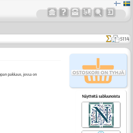
5114
OSTOSKORI ON TYHJÄ
upan pakkaus, jossa on
Näytteitä sabluunoista