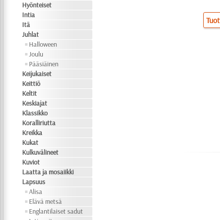
Hyönteiset
Intia
Tuot
Itä
Juhlat
Halloween
Joulu
Pääsiäinen
Keijukaiset
Keittiö
Keltit
Keskiajat
Klassikko
Koralliriutta
Kreikka
Kukat
Kulkuvälineet
Kuviot
Laatta ja mosaiikki
Lapsuus
Alisa
Elävä metsä
Englantilaiset sadut