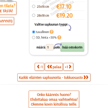
a
a
a
a
u
ai
a
€
17.10
n tilata?
25x16 cm
s
ei
ä
E TÄSTÄ!
€
19.20
28x18 cm
SMYYNTI)
Valitse sapluunan tyyppi
Y
tavallinen
3D, hinta +30%
X
määrä:
pakk.
-1
palaa
+1
Kaikki eläinten sapluunoita - tukkuosasto
Onko käännös huono?
Ehdottakaa omaa vaihtoehtoa!
Olemme kovin kiitollisia teille.