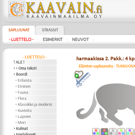
SAPLUUNAT
STRASSIT
- LUETTELO -
ESIMERKIT
NEUVOT
|
|
|
- LUETTELO -
harmaakissa 2. Pakk.: 4 kp
! ALE !
Eläinten sapluunoita - TUKKUOS
> > Oma teksti
> Boordi
Erilaista
Etninen
Fauna
Flora
Klassikko ja moderni
Kuvioita
Lapsien
Meri
> Kulmat
> Medaljongit