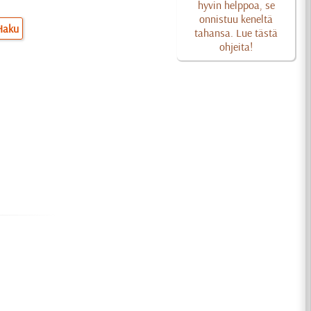
hyvin helppoa, se
onnistuu keneltä
Haku
tahansa. Lue tästä
ohjeita!