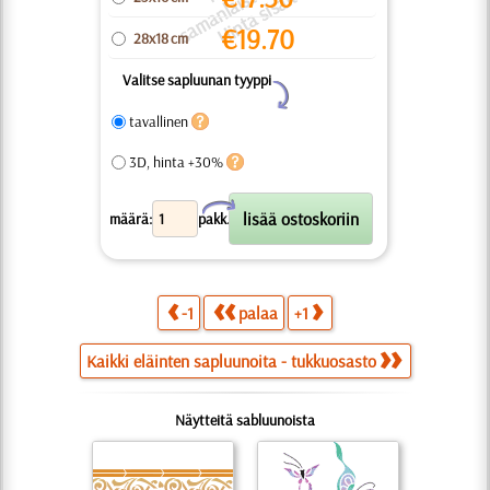
p
u
t
ä
€
19.70
28x18 cm
Valitse sapluunan tyyppi
Y
tavallinen
3D, hinta +30%
X
määrä:
pakk.
-1
palaa
+1
Kaikki eläinten sapluunoita - tukkuosasto
Näytteitä sabluunoista