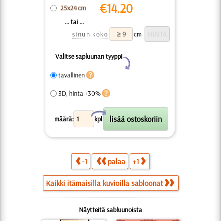
€
14.20
25x24 cm
... tai ...
sinun koko
cm
Valitse sapluunan tyyppi
Y
tavallinen
3D, hinta +30%
X
määrä:
kpl.
-1
palaa
+1
Kaikki itämaisilla kuvioilla sabloonat
Näytteitä sabluunoista