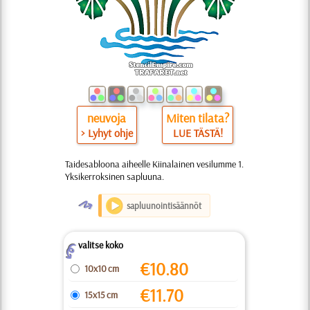
neuvoja
Miten tilata?
> Lyhyt ohje
LUE TÄSTÄ!
Taidesabloona aiheelle Kiinalainen vesilumme 1.
Yksikerroksinen sapluuna.
O
sapluunointisäännöt
valitse koko
Z
€
10.80
10x10 cm
€
11.70
15x15 cm