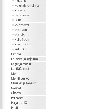
Intiaanit
Keijukaisten Linna
Kuvioita
Lapsukaiset
Lelut
Merirosvot
Merisatu
Metsäsatu
Nalle Pooh
Nooan arkki
PikkuZOO
Latinos
Lauseita ja kirjaimia
Logot ja merkit
Lohikäärmeet
Meri
Meri-illuusiot
Musiikki ja tanssit
Nauhat
Olmecs
Perhoset
Perjantai 13
Pitsit