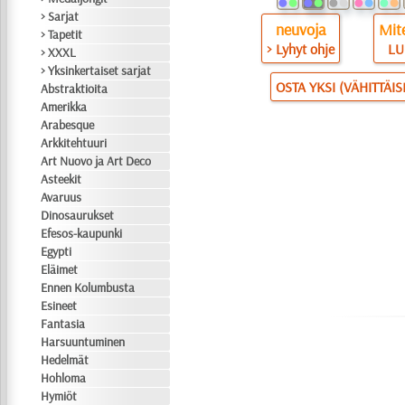
> Sarjat
neuvoja
Mite
> Tapetit
> Lyhyt ohje
LU
> XXXL
> Yksinkertaiset sarjat
OSTA YKSI (VÄHITTÄI
Abstraktioita
Amerikka
Arabesque
Arkkitehtuuri
Art Nuovo ja Art Deco
Asteekit
Avaruus
Dinosaurukset
Efesos-kaupunki
Egypti
Eläimet
Ennen Kolumbusta
Esineet
Fantasia
Harsuuntuminen
Hedelmät
Hohloma
Hymiöt