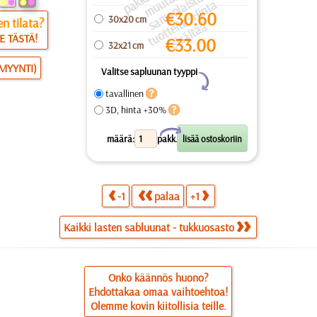
a
a
a
a
u
ai
a
€
30.60
30x20 cm
n tilata?
s
ei
ä
E TÄSTÄ!
€
33.00
32x21 cm
SMYYNTI)
Valitse sapluunan tyyppi
Y
tavallinen
3D, hinta +30%
X
määrä:
pakk.
-1
palaa
+1
Kaikki lasten sabluunat - tukkuosasto
Onko käännös huono?
Ehdottakaa omaa vaihtoehtoa!
Olemme kovin kiitollisia teille.