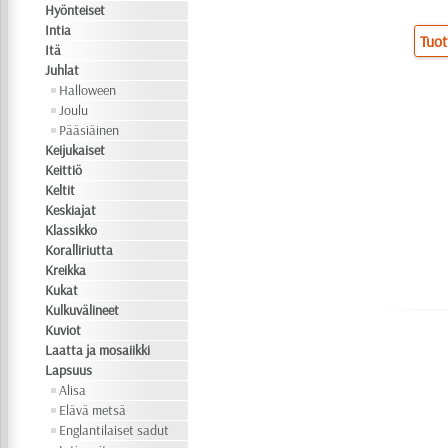
Hyönteiset
Intia
Tuot
Itä
Juhlat
Halloween
Joulu
Pääsiäinen
Keijukaiset
Keittiö
Keltit
Keskiajat
Klassikko
Koralliriutta
Kreikka
Kukat
Kulkuvälineet
Kuviot
Laatta ja mosaiikki
Lapsuus
Alisa
Elävä metsä
Englantilaiset sadut