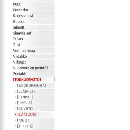
Puut
Puutarha
Renessanssi
Ruusut
Siluetit
Slaavilaiset
Taivas
Talvi
Vesimaailmaa
Viidakko
Viikingit
Vuosisatojen perintöä
Zodiakki
[TUKKUOSASTO]
[BOORDINAUHA]
[ELÄIMET]
[ETNISET]
[KASVIT]
[KUVIOT]
[LAPSUUS]
[MUUT]
[TEKSTIT]