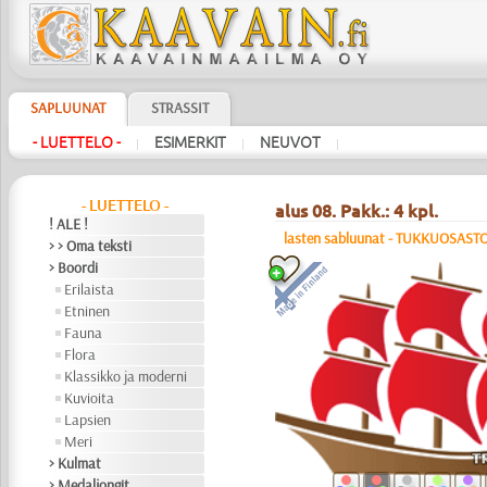
SAPLUUNAT
STRASSIT
- LUETTELO -
ESIMERKIT
NEUVOT
|
|
|
- LUETTELO -
alus 08. Pakk.: 4 kpl.
! ALE !
lasten sabluunat - TUKKUOSAST
> > Oma teksti
> Boordi
Erilaista
Etninen
Fauna
Flora
Klassikko ja moderni
Kuvioita
Lapsien
Meri
> Kulmat
> Medaljongit