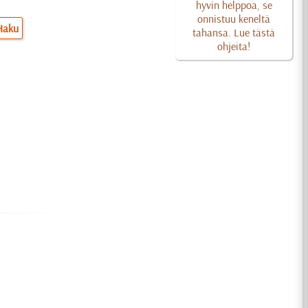
hyvin helppoa, se
onnistuu keneltä
Haku
tahansa. Lue tästä
ohjeita!