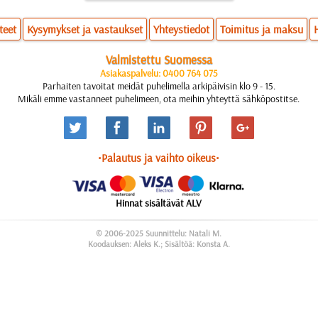
teet
Kysymykset ja vastaukset
Yhteystiedot
Toimitus ja maksu
Valmistettu Suomessa
Asiakaspalvelu: 0400 764 075
Parhaiten tavoitat meidät puhelimella arkipäivisin klo 9 - 15.
Mikäli emme vastanneet puhelimeen, ota meihin yhteyttä sähköpostitse.
•Palautus ja vaihto oikeus•
Hinnat sisältävät ALV
© 2006-2025 Suunnittelu: Natali M.
Koodauksen: Aleks K.; Sisältöä: Konsta A.