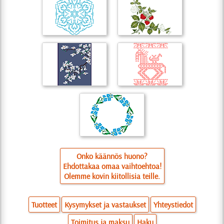
Onko käännös huono?
Ehdottakaa omaa vaihtoehtoa!
Olemme kovin kiitollisia teille.
Tuotteet
Kysymykset ja vastaukset
Yhteystiedot
Toimitus ja maksu
Haku