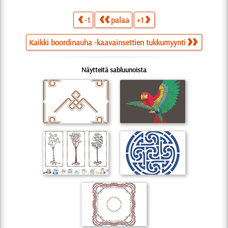
-1
palaa
+1
Kaikki boordinauha -kaavainsettien tukkumyynti
Näytteitä sabluunoista