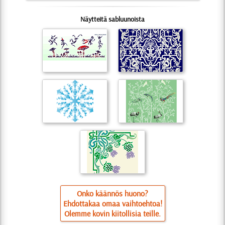
Näytteitä sabluunoista
Onko käännös huono?
Ehdottakaa omaa vaihtoehtoa!
Olemme kovin kiitollisia teille.