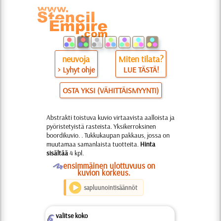
neuvoja
Miten tilata?
> Lyhyt ohje
LUE TÄSTÄ!
OSTA YKSI (VÄHITTÄISMYYNTI)
Abstrakti toistuva kuvio virtaavista aalloista ja
pyöristetyistä rasteista. Yksikerroksinen
boordikuvio. . Tukkukaupan pakkaus, jossa on
muutamaa samanlaista tuotteita.
Hinta
sisältää
4 kpl.
O
ensimmäinen ulottuvuus on
kuvion korkeus.
sapluunointisäännöt
valitse koko
Z