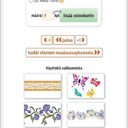
3D, hinta +30%
X
määrä:
kpl.
-1
palaa
+1
Kaikki eläinten maalaussapluunoita
Näytteitä sabluunoista