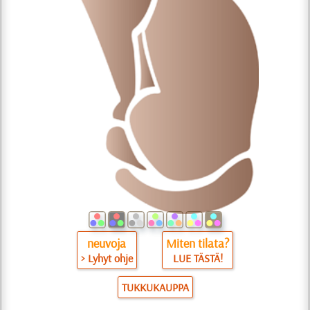
neuvoja
Miten tilata?
> Lyhyt ohje
LUE TÄSTÄ!
TUKKUKAUPPA