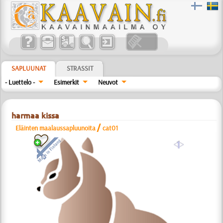
SAPLUUNAT
STRASSIT
- Luettelo -
Esimerkit
Neuvot
harmaa kissa
/
Eläinten maalaussapluunoita
cat01
a