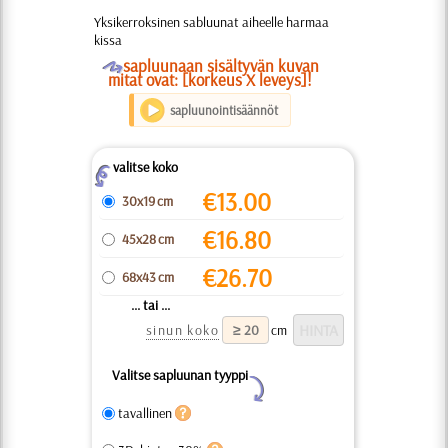
Yksikerroksinen sabluunat aiheelle harmaa
kissa
O
sapluunaan sisältyvän kuvan
mitat ovat: [korkeus X leveys]!
sapluunointisäännöt
valitse koko
Z
€
13.00
30x19 cm
€
16.80
45x28 cm
€
26.70
68x43 cm
... tai ...
sinun koko
cm
Valitse sapluunan tyyppi
Y
tavallinen