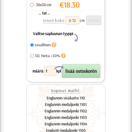
€
18.30
36x36 cm
... tai ...
sinun koko
cm
Valitse sapluunan tyyppi
Y
tavallinen
3D, hinta +30%
X
määrä:
kpl.
Sopivat mallit:
Englannin sisäkatto 110
Englannin medaljonki 1101
Englannin medaljonki 1102
Englannin medaljonki 1103
Englannin medaljonki 1104
Englanti medaljonki 1105