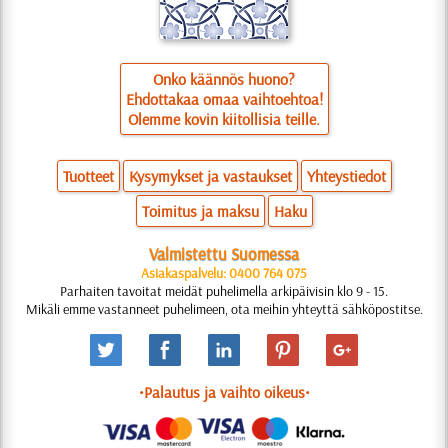
Onko käännös huono?
Ehdottakaa omaa vaihtoehtoa!
Olemme kovin kiitollisia teille.
Tuotteet
Kysymykset ja vastaukset
Yhteystiedot
Toimitus ja maksu
Haku
Valmistettu Suomessa
Asiakaspalvelu: 0400 764 075
Parhaiten tavoitat meidät puhelimella arkipäivisin klo 9 - 15.
Mikäli emme vastanneet puhelimeen, ota meihin yhteyttä sähköpostitse.
•Palautus ja vaihto oikeus•