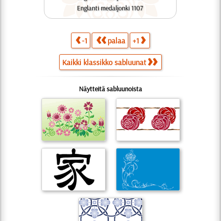
Englanti medaljonki 1107
-1
palaa
+1
Kaikki klassikko sabluunat
Näytteitä sabluunoista