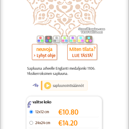
neuvoja
Miten tilata?
> Lyhyt ohje
LUE TÄSTÄ!
Sapluuna aiheelle Englanti medaljonki 1106.
Yksikerroksinen sapluuna.
O
sapluunointisäännöt
valitse koko
Z
€
10.80
12x12 cm
€
14.20
24x24 cm