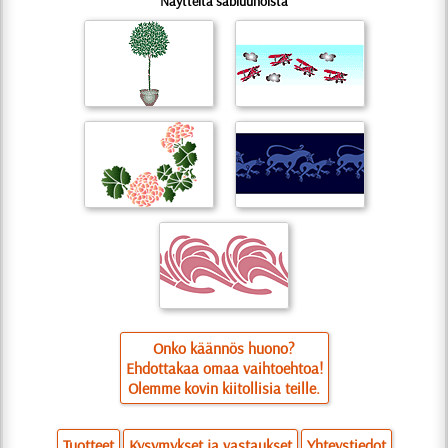
Näytteitä sabluunoista
Onko käännös huono?
Ehdottakaa omaa vaihtoehtoa!
Olemme kovin kiitollisia teille.
Tuotteet
Kysymykset ja vastaukset
Yhteystiedot