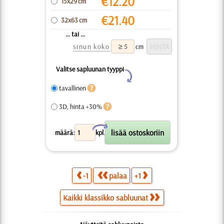
€
12.20
15x29 cm
€
21.40
32x63 cm
... tai ...
sinun koko
cm
Valitse sapluunan tyyppi
Y
tavallinen
3D, hinta +30%
X
määrä:
kpl.
-1
palaa
+1
Kaikki klassikko sabluunat