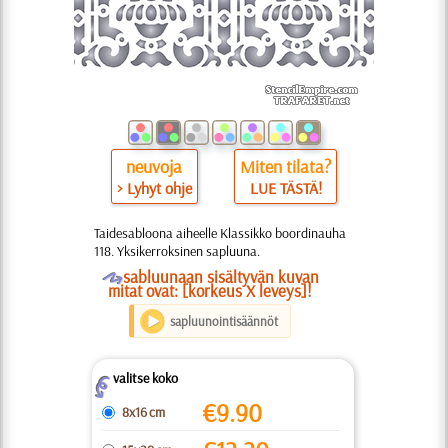
neuvoja
Miten tilata?
> Lyhyt ohje
LUE TÄSTÄ!
Taidesabloona aiheelle Klassikko boordinauha
118. Yksikerroksinen sapluuna.
O
sabluunaan sisältyvän kuvan
mitat ovat: [korkeus X leveys]!
sapluunointisäännöt
valitse koko
Z
€
9.90
8x16 cm