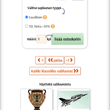
Valitse sapluunan tyyppi
Y
tavallinen
3D, hinta +30%
X
määrä:
kpl.
-1
palaa
+1
Kaikki klassikko sabluunat
Näytteitä sabluunoista