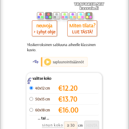
neuvoja
Miten tilata?
> Lyhyt ohje
LUE TÄSTÄ!
Yksikerroksinen sabluuna aiheelle klassinen
kuvio.
O
sapluunointisäännöt
valitse koko
Z
€
12.20
40x12 cm
€
13.70
50x15 cm
€
16.00
60x18 cm
... tai ...
sinun koko
cm