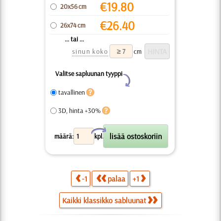
€
19.80
20x56 cm
€
26.40
26x74 cm
... tai ...
sinun koko
cm
Valitse sapluunan tyyppi
Y
tavallinen
3D, hinta +30%
X
määrä:
kpl.
-1
palaa
+1
Kaikki klassikko sabluunat