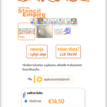
neuvoja
Miten tilata?
> Lyhyt ohje
LUE TÄSTÄ!
Yksikerroksinen sapluuna aiheelle Italialainen
boordinauha
O
sapluunointisäännöt
valitse koko
Z
€
14.50
13x33 cm