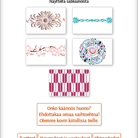
Näytteitä sabluunoista
Onko käännös huono?
Ehdottakaa omaa vaihtoehtoa!
Olemme kovin kiitollisia teille.