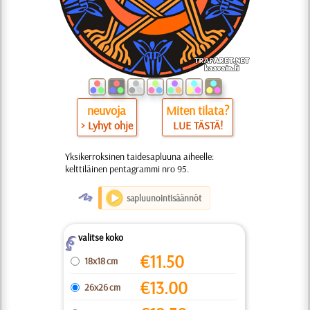
neuvoja
Miten tilata?
> Lyhyt ohje
LUE TÄSTÄ!
Yksikerroksinen taidesapluuna aiheelle:
kelttiläinen pentagrammi nro 95.
O
sapluunointisäännöt
valitse koko
Z
€
11.50
18x18 cm
€
13.00
26x26 cm