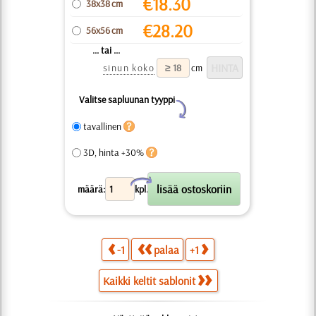
€
18.30
38x38 cm
€
28.20
56x56 cm
... tai ...
sinun koko
cm
Valitse sapluunan tyyppi
Y
tavallinen
3D, hinta +30%
X
määrä:
kpl.
-1
palaa
+1
Kaikki keltit sablonit