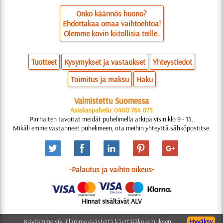
Onko käännös huono?
Ehdottakaa omaa vaihtoehtoa!
Olemme kovin kiitollisia teille.
Tuotteet
Kysymykset ja vastaukset
Yhteystiedot
Toimitus ja maksu
Haku
Valmistettu Suomessa
Asiakaspalvelu: 0400 764 075
Parhaiten tavoitat meidät puhelimella arkipäivisin klo 9 - 15.
Mikäli emme vastanneet puhelimeen, ota meihin yhteyttä sähköpostitse.
•Palautus ja vaihto oikeus•
Hinnat sisältävät ALV
Käytämme sivuillamme evästeitä käyttäjäkokemuksen
Hyväksy
© 2006-2025 Suunnittelu: Natali M.