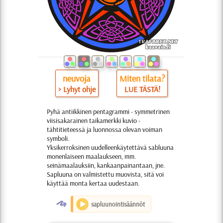
neuvoja
Miten tilata?
> Lyhyt ohje
LUE TÄSTÄ!
Pyhä antiikkinen pentagrammi - symmetrinen
viisisakarainen taikamerkki kuvio -
tähtitieteessä ja luonnossa olevan voiman
symboli.
Yksikerroksinen uudelleenkäytettävä sabluuna
monenlaiseen maalaukseen, mm.
seinämaalauksiin, kankaanpainantaan, jne.
Sapluuna on valmistettu muovista, sitä voi
käyttää monta kertaa uudestaan.
O
sapluunointisäännöt