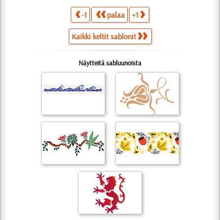
-1
palaa
+1
Kaikki keltit sablonit
Näytteitä sabluunoista