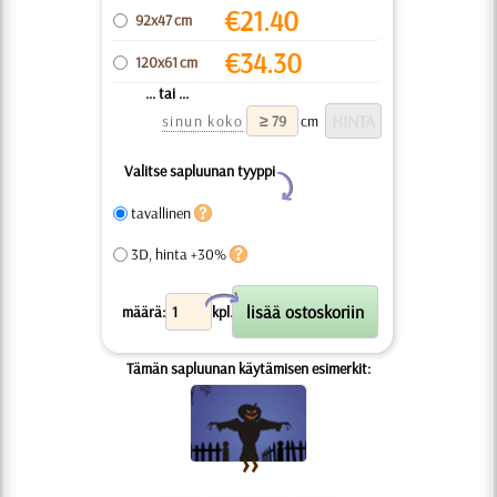
€
21.40
92x47 cm
€
34.30
120x61 cm
... tai ...
sinun koko
cm
Valitse sapluunan tyyppi
Y
tavallinen
3D, hinta +30%
X
määrä:
kpl.
Tämän sapluunan käytämisen esimerkit: