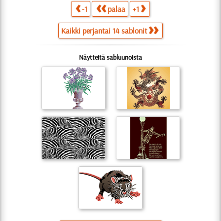
-1
palaa
+1
Kaikki perjantai 14 sablonit
Näytteitä sabluunoista