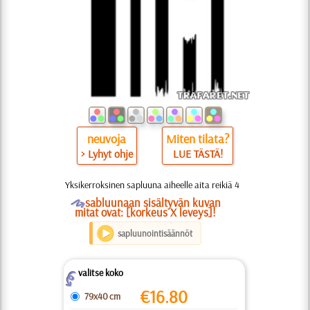
neuvoja
Miten tilata?
> Lyhyt ohje
LUE TÄSTÄ!
Yksikerroksinen sapluuna aiheelle aita reikiä 4
O
sabluunaan sisältyvän kuvan
mitat ovat: [korkeus X leveys]!
sapluunointisäännöt
valitse koko
Z
€
16.80
79x40 cm