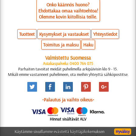
Onko käännös huono?
Ehdottakaa omaa vaihtoehtoa!
Olemme kovin kiitollisia teille.
Tuotteet
Kysymykset ja vastaukset
Yhteystiedot
Toimitus ja maksu
Haku
Valmistettu Suomessa
Asiakaspalvelu: 0400 764 075
Parhaiten tavoitat meidät puhelimella arkipäivisin klo 9 - 15.
Mikäli emme vastanneet puhelimeen, ota meihin yhteyttä sähköpostitse.
•Palautus ja vaihto oikeus•
Hinnat sisältävät ALV
Käytämme sivuillamme evästeitä käyttäjäkokemuksen
Hyväksy
© 2006-2025 Suunnittelu: Natali M.