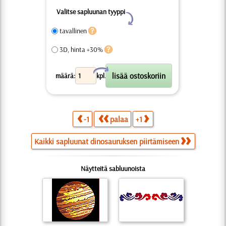
Valitse sapluunan tyyppi
Y
tavallinen
3D, hinta +30%
X
määrä:
kpl.
-1
palaa
+1
Kaikki sapluunat dinosauruksen piirtämiseen
Näytteitä sabluunoista