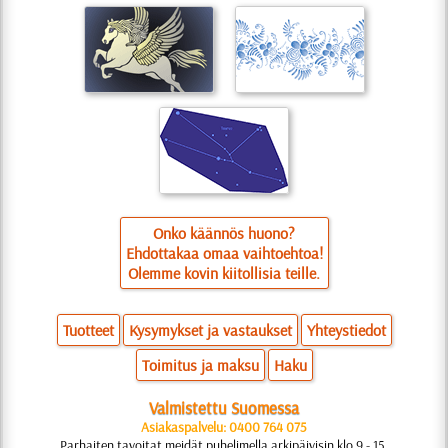
Onko käännös huono?
Ehdottakaa omaa vaihtoehtoa!
Olemme kovin kiitollisia teille.
Tuotteet
Kysymykset ja vastaukset
Yhteystiedot
Toimitus ja maksu
Haku
Valmistettu Suomessa
Asiakaspalvelu: 0400 764 075
Parhaiten tavoitat meidät puhelimella arkipäivisin klo 9 - 15.