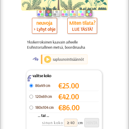
neuvoja
Miten tilata?
> Lyhyt ohje
LUE TÄSTÄ!
Yksikerroksinen kaavain aiheelle
Esihistoriallinen metsä, boordinauha
O
sapluunointisäännöt
valitse koko
Z
€
25.00
86x49 cm
€
42.00
120x69 cm
€
86.00
180x104 cm
... tai ...
sinun koko
cm