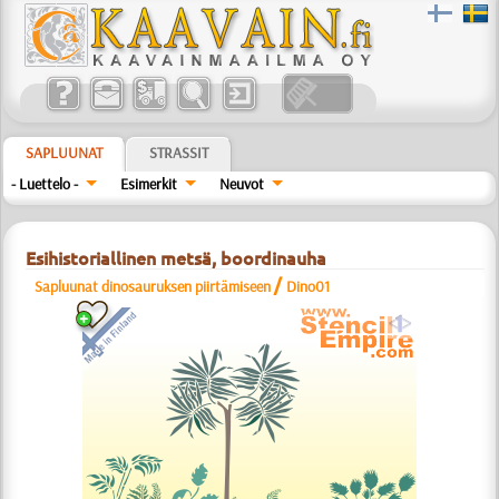
SAPLUUNAT
STRASSIT
- Luettelo -
Esimerkit
Neuvot
Esihistoriallinen metsä, boordinauha
/
Sapluunat dinosauruksen piirtämiseen
Dino01
a