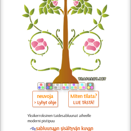
neuvoja
Miten tilata?
> Lyhyt ohje
LUE TÄSTÄ!
Yksikerroksinen taidesabluunat aiheelle
moderni pistipuu
O
sabluunaan sisältyvän kuvan