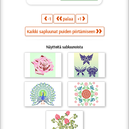
-1
palaa
+1
Kaikki sapluunat puiden piirtämiseen
Näytteitä sabluunoista