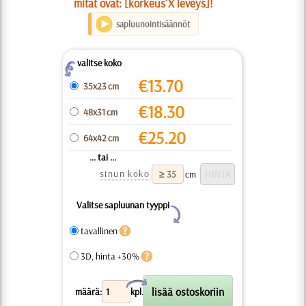
mitat ovat: [korkeus X leveys]!
sapluunointisäännöt
valitse koko
Z
€
13.70
35x23 cm
€
18.30
48x31 cm
€
25.20
64x42 cm
... tai ...
sinun koko
cm
Valitse sapluunan tyyppi
Y
tavallinen
3D, hinta +30%
X
määrä:
kpl.