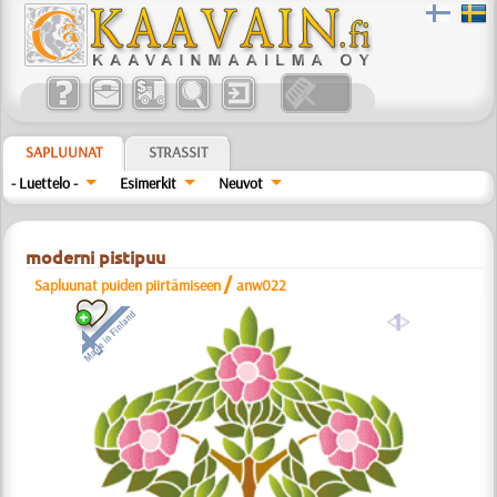
SAPLUUNAT
STRASSIT
- Luettelo -
Esimerkit
Neuvot
moderni pistipuu
/
Sapluunat puiden piirtämiseen
anw022
a